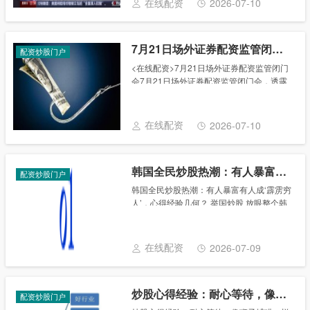
在线配资
2026-07-10
7月21日场外证券配资监管闭门会，透露啥信号？蚂蚁配资还能配吗
配资炒股门户
<在线配资>7月21日场外证券配资监管闭门
会7月21日场外证券配资监管闭门会，透露
啥信号？蚂蚁配资还能配吗，透露啥信号？
蚂蚁配资还能配吗7月21日，浙江地方证券
金融监管部门、法律界、场外配......
在线配资
2026-07-10
韩国全民炒股热潮：有人暴富有人成‘霹雳穷人’，心得经验几何？
配资炒股门户
韩国全民炒股热潮：有人暴富有人成‘霹雳穷
人’，心得经验几何？ 举国炒股 放眼整个韩
国，现在除了三星电子和SK海力士的员工，
没有人能安心上班了。 最近韩国社会诞生了
一个新词汇：벼락거지（霹雳穷人），
在线配资
2026-07-09
即......
炒股心得经验：耐心等待，像狮子捕猎一样等最佳时机
配资炒股门户