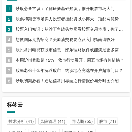
炒股必备常识：了解证券基础知识，推开股票市场大门
1
股票和期货市场实力投资者擅配资以小博大，顶配网优势尽显
2
股票入门知识：从沙丁鱼罐头炒卖看股票交易本质，你了解吗？
3
想做国际期货招商？美原油交易要点及入门指南请收好
4
股民常用电视获股市信息，涨乐理财软件或能满足更多需求？
5
本周沪指暴跌超 12%，救市行动展开，周五市场有何措施？
6
股民老张十余年沉浮股市，约谈地点竟选在开户超市门口？
7
炒股初期必看！通达信常用界面之行情报价与分时图介绍
8
标签云
技术分析
(41)
风险管理
(41)
同花顺
(55)
股市
(71)