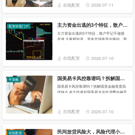
不看征信，这种国美金融有额度好下款审核
在线配资
2026-07-11
速度快，......
主力资金出逃的3个特征，散户牢记不做接盘侠
配资炒股门户
主力资金出逃的3个特征，散户牢记不做接
盘侠 大家都知道，资本市场靠资金驱动，股
票价格的变化是资本博弈的结果，由于散户
投资者不可能形成合力，所以机构资金的进
出对股价形成直接影响。如果我们能够提前
在线配资
2026-07-10
预见主力......
国美易卡风控靠谱吗？拆解国美金融美度高优缺点
牛策略
国美易卡风控靠谱吗？拆解国美金融美度高
优缺点 本文作者对国美易卡这款消费金融平
台进行拆解，剖析其中的优缺点，并结合影
响力、体验度、平稳性这三个维度进行打
分，一起来看一下吧。 互联网消费金融业务
在线配资
2026-07-10
中，用......
民间放贷风险大，风险代理小心踩坑
在线配资