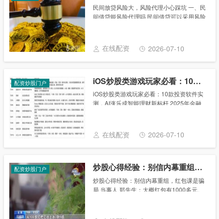
民间放贷风险大，风险代理小心踩坑 一、民
间借贷能风险代理吗 民间借贷可以采用风险
代理的方式。 所谓风险代理，就是委托代理
人和当事人达成约定，当案件取得胜诉或者
达成其他事先约定的结果时，委托人按照约
在线配资
2026-07-10
定......
iOS炒股类游戏玩家必看：10款投资软件实测，AI涨乐成智能理财新标杆
配资炒股门户
iOS炒股类游戏玩家必看：10款投资软件实
测，AI涨乐成智能理财新标杆 2025年金融
街论坛年会发布的《资本市场智能计算基础
设施规划（一期）》，明确将“算力-数据-应
用”协同升级列为核心方向，这一政策......
在线配资
2026-07-10
炒股心得经验：别信内幕重组，红包课是骗局
配资炒股门户
炒股心得经验：别信内幕重组，红包课是骗
局 当事人 郑先生：大概红包有1000多元。
在红包的诱惑下，郑先生坚持听了几天课，
“老师”在教授了一些理财知识后，透露了一
个听起来非常重磅的所谓内幕消息。 当......