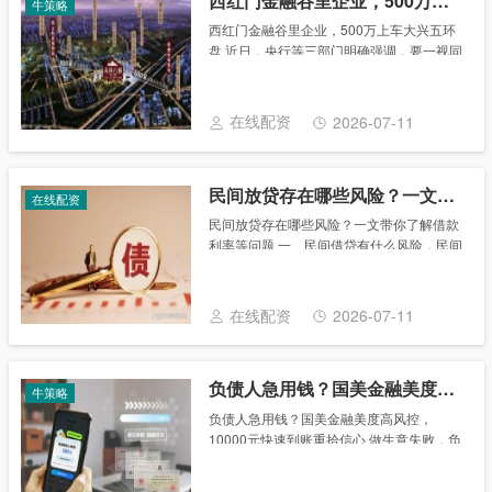
西红门金融谷里企业，500万上车大兴五环盘
牛策略
西红门金融谷里企业，500万上车大兴五环
盘 近日，央行等三部门明确强调，要一视同
仁满足不同所有制房地产企业合理融资需
求，支持民营房地产企业发债融资。叠加“认
房不认贷”、下调房贷利率等需求端的利好信
在线配资
2026-07-11
号，......
民间放贷存在哪些风险？一文带你了解借款利率等问题
在线配资
民间放贷存在哪些风险？一文带你了解借款
利率等问题 一、民间借贷有什么风险，民间
借贷的风险有什么 民间借贷的风险有借款人
不按时偿还借款的风险，借款人将借款用于
非法活动的风险，当事人约定的借款利率发
在线配资
2026-07-11
生争......
负债人急用钱？国美金融美度高风控，10000元快速到账重拾信心
牛策略
负债人急用钱？国美金融美度高风控，
10000元快速到账重拾信心 做生意失败，负
债累累，想重新振作，急用钱想微信借
10000。我尝试了国美金融有额度好下款，