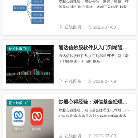
炒股心得经验：耐心等待，像狮子捕猎一样
等最佳时机 耐心等待，才能开花结果 炒股
高手只有在股票的外在条件(包括基础分析、
技术分析及股票大势)符合自己的作战计划时
才采取行动。俗话说条条道路通罗马，这里
在线配资
2026-07-09
的“......
通达信炒股软件从入门到精通PDF，新手老手都能快速上手
配资炒股门户
通达信炒股软件从入门到精通PDF，新手老
手都能快速上手 编辑推荐 -----------------------
-------------------------------------------......
在线配资
2026-07-09
炒股心得经验：别信基金经理来电荐股，小心电信诈骗
配资炒股门户
炒股心得经验：别信基金经理来电荐股，小
心电信诈骗 有市民在社交媒体发帖称遭遇
“基金经理”电信诈骗。近日，当事人黄女士
对新民晚报“新民帮侬忙”记者表示，不法分
子假称正规金融机构国投瑞银基金公司的基
在线配资
2026-07-09