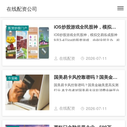
To
在线配资公司
na
iOS炒股游戏全民股神，模拟交易练成股神
配资炒股门户
iOS炒股游戏全民股神，模拟交易练成股神
9月3-4日ios炒股类游戏，由创业邦主办、杭
州市人民政府联合主办的DEMO CHINA创新
中国2014总决赛在杭州举行，此次总决赛分
为互联网、高通-红杉移......
在线配资
2026-07-11
国美易卡风控靠谱吗？国美金融美度高实测打分
牛策略
国美易卡风控靠谱吗？国美金融美度高实测
打分 本文作者对国美易卡这款消费金融平台
进行拆解，剖析其中的优缺点，并结合影响
力、体验度、平稳性这三个维度进行打分，
一起来看一下吧。 互联网消费金融业务中，
在线配资
2026-07-11
用户......