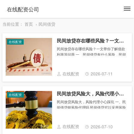
To
在线配资公司
na
当前位置：
首页
民间借贷
民间放贷存在哪些风险？一文带你了解借款利率等问题
在线配资
民间放贷存在哪些风险？一文带你了解借款
利率等问题 一、民间借贷有什么风险，民间
借贷的风险有什么 民间借贷的风险有借款人
不按时偿还借款的风险，借款人将借款用于
非法活动的风险，当事人约定的借款利率发
在线配资
2026-07-11
生争......
民间放贷风险大，风险代理小心踩坑
在线配资
民间放贷风险大，风险代理小心踩坑 一、民
间借贷能风险代理吗 民间借贷可以采用风险
代理的方式。 所谓风险代理，就是委托代理
人和当事人达成约定，当案件取得胜诉或者
达成其他事先约定的结果时，委托人按照约
在线配资
2026-07-10
定......