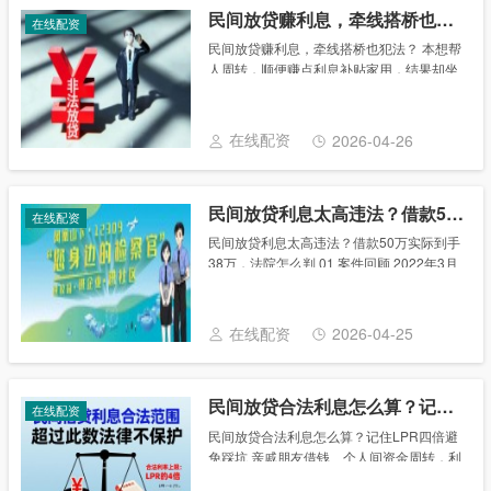
民间放贷赚利息，牵线搭桥也犯法？
在线配资
民间放贷赚利息，牵线搭桥也犯法？ 本想帮
人周转，顺便赚点利息补贴家用，结果却坐
在了讯问室里，老黄哪些行为踩了法律红
线？ 对象“不特定”：借款不限于亲友，而是
通过介绍扩散到周边乡镇的陌生人； 行为
在线配资
2026-04-26
“经......
民间放贷利息太高违法？借款50万实际到手38万，法院怎么判
在线配资
民间放贷利息太高违法？借款50万实际到手
38万，法院怎么判 01 案件回顾 2022年3月
10日民间放贷 法律，王某以投资需要资金周
转为由向刘某借款，双方签订一份《借款协
议书》，协议约定：本金为50......
在线配资
2026-04-25
民间放贷合法利息怎么算？记住LPR四倍避免踩坑
在线配资
民间放贷合法利息怎么算？记住LPR四倍避
免踩坑 亲戚朋友借钱、个人间资金周转，利
息怎么约定才不踩坑？不少人觉得“双方自愿