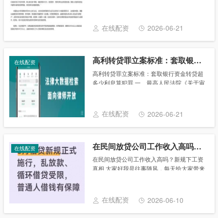
贷案件适用法律若干问题的规定（2020年第
二次修正）》（以下简称《新民间借贷司法
解释》）第十三条第一项大幅修改了2015
在线配资
2026-06-21
年......
高利转贷罪立案标准：套取银行资金转贷超多少利息算犯罪
在线配资
高利转贷罪立案标准：套取银行资金转贷超
多少利息算犯罪 一、最高人民法院《关于审
理民间借贷案件适用法律若干问题的规定》
（法释〔2020〕17号） 01、第十三条具有
下列情形之一的，人民法院应当认定民......
在线配资
2026-06-21
在民间放贷公司工作收入高吗？新规下工资真相
在线配资
在民间放贷公司工作收入高吗？新规下工资
真相 大家好我是往事随风，每天给大家带来
最新动态 不赶节奏，内容随缘更，但每篇都
掏干货；如果你觉得这些信息对生活有用，
就点个关注～ 最近身边不少亲戚朋友都在打
在线配资
2026-06-10
听......