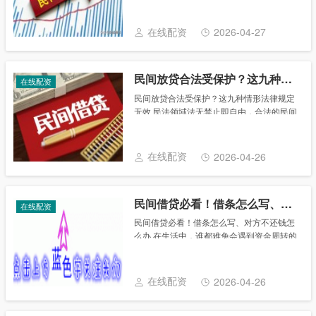
载明出借人时，一般推定持有人为出借人。
若被告提出合理异议或借条存在明显瑕疵，
在线配资
2026-04-27
持......
民间放贷合法受保护？这九种情形法律规定无效
在线配资
民间放贷合法受保护？这九种情形法律规定
无效 民法领域法无禁止即自由，合法的民间
借贷受法律保护，以下九种情形下，法律明
确规定无效。 一、套取金融机构贷款转贷。
根据现行法律及司法实践，套取金融机构贷
在线配资
2026-04-26
款......
民间借贷必看！借条怎么写、对方不还钱怎么办
在线配资
民间借贷必看！借条怎么写、对方不还钱怎
么办 在生活中，谁都难免会遇到资金周转的
问题，绝大多数人首先会想到的是民间借
贷，也就是找人“借”，越是紧急、越容易冲
动，无论是“借钱人”还是“出借人”，在“借......
在线配资
2026-04-26