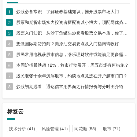
炒股必备常识：了解证券基础知识，推开股票市场大门
1
股票和期货市场实力投资者擅配资以小博大，顶配网优势尽显
2
股票入门知识：从沙丁鱼罐头炒卖看股票交易本质，你了解吗？
3
想做国际期货招商？美原油交易要点及入门指南请收好
4
股民常用电视获股市信息，涨乐理财软件或能满足更多需求？
5
本周沪指暴跌超 12%，救市行动展开，周五市场有何措施？
6
股民老张十余年沉浮股市，约谈地点竟选在开户超市门口？
7
炒股初期必看！通达信常用界面之行情报价与分时图介绍
8
标签云
技术分析
(41)
风险管理
(41)
同花顺
(55)
股市
(71)