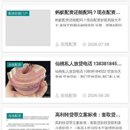
蚂蚁配资还能配吗？现在配资炒股风险大不大
配资炒股门户
蚂蚁配资还能配吗？现在配资炒股风险大不
大 本报互联网金融报道组 近期，伴随A股回
暖，各路资金开始积极入市。一方面，场内
资金在近期呈现加杠杆趋势。自8月25日
起，两融余额从9274.45亿元开始节节攀
在线配资
2026-07-08
升......
仙桃私人放贷电话 13838184522 空放当天拿钱
在线配资
仙桃私人放贷电话 13838184522 空放当天
拿钱 空放贷款：荆门空放贷款-荆门私人放
款-荆门私人借钱电话联系电话 微信同电话
号，备用电话 加不上微信请立即致电！！
入和居住地址。（人不在荆门的......
在线配资
2026-06-26
高利转贷罪立案标准：套取贷款转贷获利多少算犯罪？
在线配资
高利转贷罪立案标准：套取贷款转贷获利多
少算犯罪？ 《最高人民法院关于审理民间借