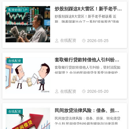
炒股别踩这8大雷区！新手老手都该看
配资炒股门户
炒股别踩这8大雷区！新手老手都该看 近
期，随着国家出台了一系列“提振股市”强有
力的举措，股市呈现上涨态势。这波久违的
股市大涨强烈地刺激着投资者的热情，但在
涨涨跌跌的股市震荡中，不少投资者又被“上
在线配资
2026-05-25
了一课......
套取银行贷款转借他人引纠纷，登封法院如何审理？
在线配资
套取银行贷款转借他人引纠纷，登封法院如
何审理？ 合法的民间借贷关系受法律保护，
但将银行贷款资金出借给他人，该借款合同
效力如何？出借人能否要求借款人支付利息
或损失？ 基本案情 2023年3月16日，吕
在线配资
2026-05-20
某......
民间放贷法律风险：借条、担保、转化借贷怎么判
在线配资
民间放贷法律风险：借条、担保、转化借贷
怎么判 民间借贷纠纷裁判规则与法律适用
一、借贷主体的认定 1.债权人认定：借条未