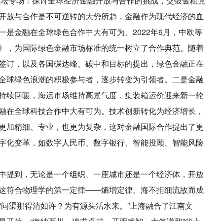
嘴论坛专场：探讨全球经济金融开放与合作的挑战，交银金租党
开放与合作是不可逆转的大势所趋，金融作为现代经济的血
是金融在全球绿色合作中大有可为。2022年6月，中欧等
》，为国际绿色金融市场标准的统一树立了合作典范。随着
签订，以及各国碳达峰、碳中和目标的提出，绿色金融正在
全球绿色浪潮的积极参与者，逐步转变为引领者。二是金融
持续回暖，海运市场维持高景气度，集装箱运价迎来新一轮
融在全球科技合作中大有可为。技术创新转化为经济增长，
更加精细、专业，也更为复杂，这对金融国际合作提出了更
字化变革，如数字人民币、数字银行、智能投顾、智能风险
中提到，无论是一个组织、一座城市还是一个经济体，开放
这符合物理学的第一定律——熵增定律。海不拒细流故而成
“问渠那得清如许？为有源头活水来。”上海融合了江南文