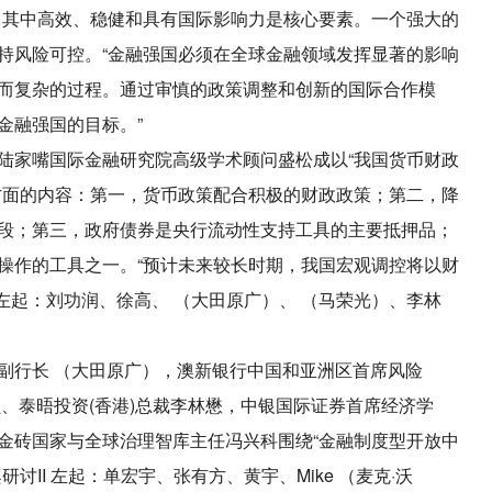
，其中高效、稳健和具有国际影响力是核心要素。一个强大的
持风险可控。“金融强国必须在全球金融领域发挥显著的影响
而复杂的过程。通过审慎的政策调整和创新的国际合作模
金融强国的目标。”
陆家嘴国际金融研究院高级学术顾问盛松成以“我国货币财政
方面的内容：第一，货币政策配合积极的财政政策；第二，降
段；第三，政府债券是央行流动性支持工具的主要抵押品；
操作的工具之一。“预计未来较长时期，我国宏观调控将以财
 左起：刘功润、徐高、 （大田原广）、 （马荣光）、李林
副行长 （大田原广），澳新银行中国和亚洲区首席风险
、泰晤投资(香港)总裁李林懋，中银国际证券首席经济学
金砖国家与全球治理智库主任冯兴科围绕“金融制度型开放中
II 左起：单宏宇、张有方、黄宇、Mike （麦克·沃