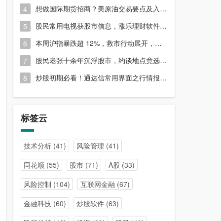
想做国际期货招商？美原油交易要点及入门指南请收好
4
股民常用电视获股市信息，涨乐理财软件或能满足更多需求？
5
本周沪指暴跌超 12%，救市行动展开，周五市场有何措施？
6
股民老张十余年沉浮股市，约谈地点竟选在开户超市门口？
7
炒股初期必看！通达信常用界面之行情报价与分时图介绍
8
标签云
技术分析
(41)
风险管理
(41)
同花顺
(55)
股市
(71)
A股
(33)
风险控制
(104)
互联网金融
(67)
金融科技
(60)
炒股软件
(63)