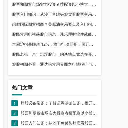
股票和期货市场实力投资者擅配资以小博大，顶配网优势尽显
股票入门知识：从沙丁鱼罐头炒卖看股票交易本质，你了解吗？
想做国际期货招商？美原油交易要点及入门指南请收好
股民常用电视获股市信息，涨乐理财软件或能满足更多需求？
本周沪指暴跌超 12%，救市行动展开，周五市场有何措施？
股民老张十余年沉浮股市，约谈地点竟选在开户超市门口？
炒股初期必看！通达信常用界面之行情报价与分时图介绍
热门文章
炒股必备常识：了解证券基础知识，推开股票市场大门
1
股票和期货市场实力投资者擅配资以小博大，顶配网优势尽显
2
股票入门知识：从沙丁鱼罐头炒卖看股票交易本质，你了解吗？
3