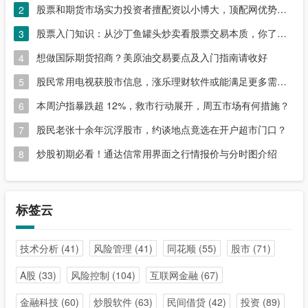
股票和期货市场实力投资者擅配资以小博大，顶配网优势尽显
2
股票入门知识：从沙丁鱼罐头炒卖看股票交易本质，你了解吗？
3
想做国际期货招商？美原油交易要点及入门指南请收好
4
股民常用电视获股市信息，涨乐理财软件或能满足更多需求？
5
本周沪指暴跌超 12%，救市行动展开，周五市场有何措施？
6
股民老张十余年沉浮股市，约谈地点竟选在开户超市门口？
7
炒股初期必看！通达信常用界面之行情报价与分时图介绍
8
标签云
技术分析
(41)
风险管理
(41)
同花顺
(55)
股市
(71)
A股
(33)
风险控制
(104)
互联网金融
(67)
金融科技
(60)
炒股软件
(63)
民间借贷
(42)
投资
(89)