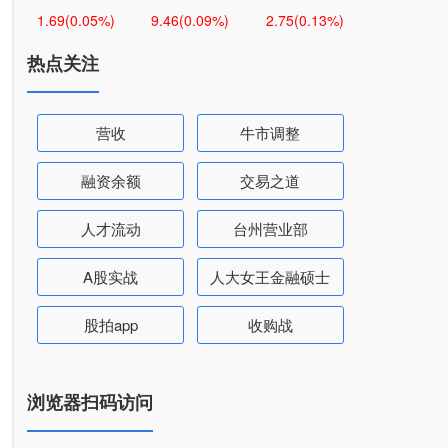
1.69
(0.05%)
9.46
(0.09%)
2.75
(0.13%)
热点关注
营收
牛市调整
融资余额
交易之道
人才流动
台州营业部
A股实战
人大女王金融硕士
股拍app
收购战
浏览器扫码访问