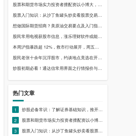
股票和期货市场实力投资者擅配资以小博大，顶配网优势尽显
股票入门知识：从沙丁鱼罐头炒卖看股票交易本质，你了解吗？
想做国际期货招商？美原油交易要点及入门指南请收好
股民常用电视获股市信息，涨乐理财软件或能满足更多需求？
本周沪指暴跌超 12%，救市行动展开，周五市场有何措施？
股民老张十余年沉浮股市，约谈地点竟选在开户超市门口？
炒股初期必看！通达信常用界面之行情报价与分时图介绍
热门文章
炒股必备常识：了解证券基础知识，推开股票市场大门
1
股票和期货市场实力投资者擅配资以小博大，顶配网优势尽显
2
股票入门知识：从沙丁鱼罐头炒卖看股票交易本质，你了解吗？
3