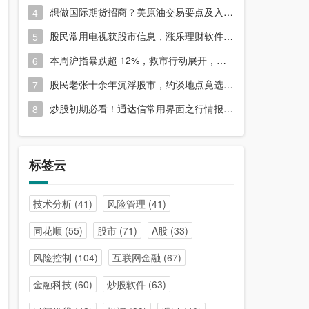
想做国际期货招商？美原油交易要点及入门指南请收好
4
股民常用电视获股市信息，涨乐理财软件或能满足更多需求？
5
本周沪指暴跌超 12%，救市行动展开，周五市场有何措施？
6
股民老张十余年沉浮股市，约谈地点竟选在开户超市门口？
7
炒股初期必看！通达信常用界面之行情报价与分时图介绍
8
标签云
技术分析
(41)
风险管理
(41)
同花顺
(55)
股市
(71)
A股
(33)
风险控制
(104)
互联网金融
(67)
金融科技
(60)
炒股软件
(63)