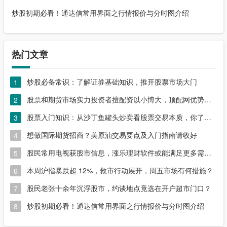
炒股初期必看！通达信常用界面之行情报价与分时图介绍
热门文章
炒股必备常识：了解证券基础知识，推开股票市场大门
1
股票和期货市场实力投资者擅配资以小博大，顶配网优势尽显
2
股票入门知识：从沙丁鱼罐头炒卖看股票交易本质，你了解吗？
3
想做国际期货招商？美原油交易要点及入门指南请收好
4
股民常用电视获股市信息，涨乐理财软件或能满足更多需求？
5
本周沪指暴跌超 12%，救市行动展开，周五市场有何措施？
6
股民老张十余年沉浮股市，约谈地点竟选在开户超市门口？
7
炒股初期必看！通达信常用界面之行情报价与分时图介绍
8