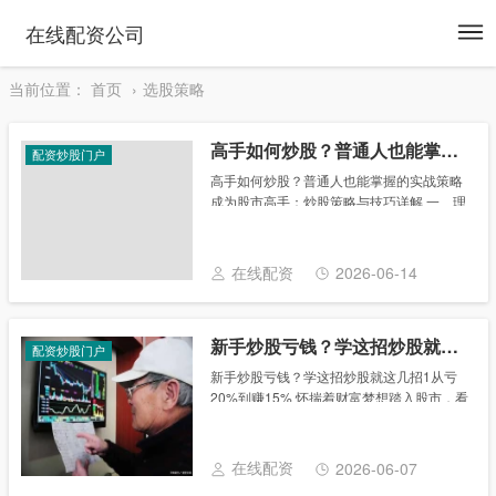
To
在线配资公司
na
当前位置：
首页
选股策略
高手如何炒股？普通人也能掌握的实战策略
配资炒股门户
高手如何炒股？普通人也能掌握的实战策略
成为股市高手：炒股策略与技巧详解 一、理
解股市基础知识 掌握股市的基本概念，如股
票、基金、期货等，是成为股市高手的第一
步。理解股票市场的运行机制，了解股票的
在线配资
2026-06-14
价格......
新手炒股亏钱？学这招炒股就这几招1从亏20%到赚15%
配资炒股门户
新手炒股亏钱？学这招炒股就这几招1从亏
20%到赚15% 怀揣着财富梦想踏入股市，看
着股价起起落落，满心期待能分一杯羹。可
现实往往残酷，某新手股民开户后盲目跟
风，追涨杀跌，不到 3 个月，投入的 5
在线配资
2026-06-07
万......