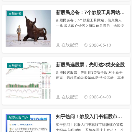
新股民必备：7个炒股工具网站，信息快人一步
在线配资
新股民必备：7个炒股工具网站，信息快人
一步 很多散户炒股之所以信息滞后、选股没
方向、看盘没依据，不是能力不行，而是没
有找到靠谱的工具渠道。要么到处找杂乱消
息，要么被不实信息误导，最后操作全凭感
在线配资
2026-05-10
觉，想不......
新股民选股票，先盯这3类安全股
在线配资
新股民选股票，先盯这3类安全股 对于新手
而言，‌最稳妥的选股策略是“先求不败，再求
胜”‌：优先选择沪深 300 成分股、行业龙头
等蓝筹股，利用小资金（不超过可支配资金
的 20%）试水，并严格遵循“好行......
在线配资
2026-04-09
知乎热问！炒股入门书籍股市稳赚核心策略大揭秘
配资炒股门户
知乎热问！炒股入门书籍股市稳赚核心策略
大揭秘 前段时间，蛋姐在雪球上发起了一个