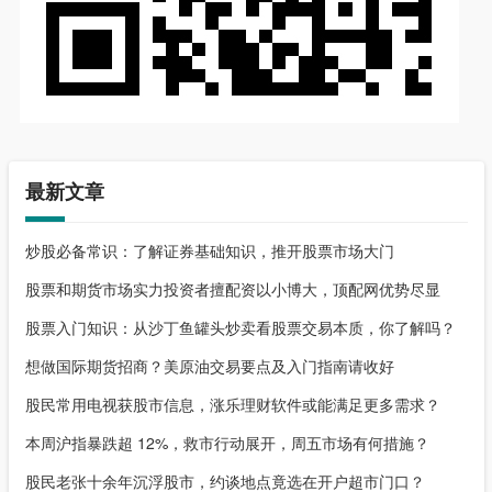
最新文章
炒股必备常识：了解证券基础知识，推开股票市场大门
股票和期货市场实力投资者擅配资以小博大，顶配网优势尽显
股票入门知识：从沙丁鱼罐头炒卖看股票交易本质，你了解吗？
想做国际期货招商？美原油交易要点及入门指南请收好
股民常用电视获股市信息，涨乐理财软件或能满足更多需求？
本周沪指暴跌超 12%，救市行动展开，周五市场有何措施？
股民老张十余年沉浮股市，约谈地点竟选在开户超市门口？