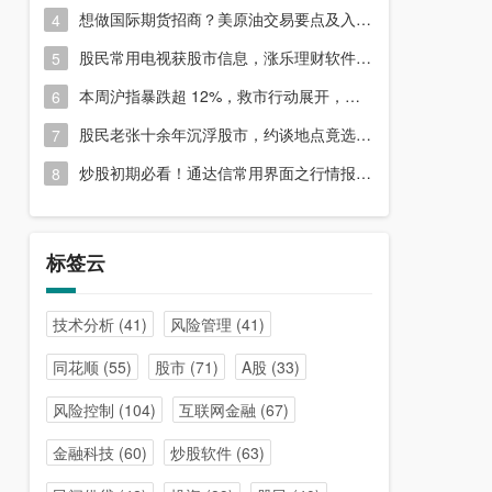
想做国际期货招商？美原油交易要点及入门指南请收好
4
股民常用电视获股市信息，涨乐理财软件或能满足更多需求？
5
本周沪指暴跌超 12%，救市行动展开，周五市场有何措施？
6
股民老张十余年沉浮股市，约谈地点竟选在开户超市门口？
7
炒股初期必看！通达信常用界面之行情报价与分时图介绍
8
标签云
技术分析
(41)
风险管理
(41)
同花顺
(55)
股市
(71)
A股
(33)
风险控制
(104)
互联网金融
(67)
金融科技
(60)
炒股软件
(63)