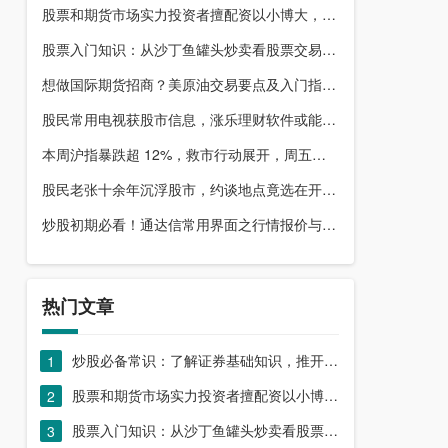
股票和期货市场实力投资者擅配资以小博大，顶配网优势尽显
股票入门知识：从沙丁鱼罐头炒卖看股票交易本质，你了解吗？
想做国际期货招商？美原油交易要点及入门指南请收好
股民常用电视获股市信息，涨乐理财软件或能满足更多需求？
本周沪指暴跌超 12%，救市行动展开，周五市场有何措施？
股民老张十余年沉浮股市，约谈地点竟选在开户超市门口？
炒股初期必看！通达信常用界面之行情报价与分时图介绍
热门文章
炒股必备常识：了解证券基础知识，推开股票市场大门
1
股票和期货市场实力投资者擅配资以小博大，顶配网优势尽显
2
股票入门知识：从沙丁鱼罐头炒卖看股票交易本质，你了解吗？
3