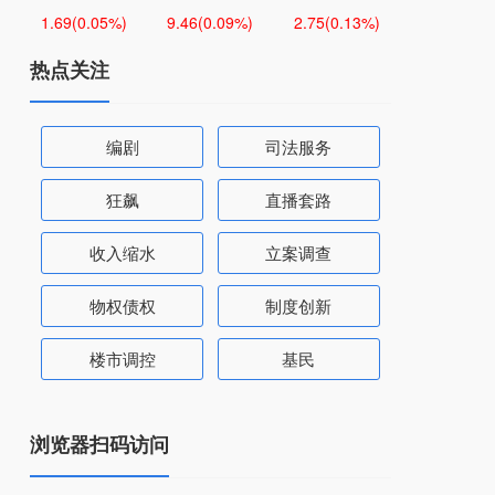
1.69
(0.05%)
9.46
(0.09%)
2.75
(0.13%)
热点关注
编剧
司法服务
狂飙
直播套路
收入缩水
立案调查
物权债权
制度创新
楼市调控
基民
浏览器扫码访问