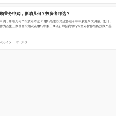
顾业务申购，影响几何？投资者咋选？
申购，影响几何？投资者咋选？ 银行智能投顾业务在今年年底迎来大调整。近日，
作为首批三家基金投顾试点银行中的工商银行和招商银行均宣布暂停智能投顾产品
-06-15
340