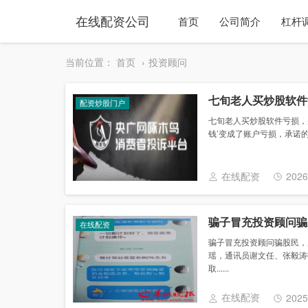
在线配资公司
首页
公司简介
杠杆
当前位置：
首页
投资顾问
七旬老人买炒股软件
配资炒股门户
七旬老人买炒股软件亏损，别
钱’变成了账户亏损，承诺的涨
在线配资
2026
骗子冒充投资顾问骗
在线配资
骗子冒充投资顾问骗股民，广
瑶，通讯员谢文任、张毅涛
取......
在线配资
2025