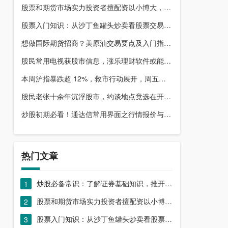
股票和期货市场实力投资者擅配资以小博大，顶配网优势尽显
股票入门知识：从沙丁鱼罐头炒卖看股票交易本质，你了解吗？
想做国际期货招商？美原油交易要点及入门指南请收好
股民常用电视获股市信息，涨乐理财软件或能满足更多需求？
本周沪指暴跌超 12%，救市行动展开，周五市场有何措施？
股民老张十余年沉浮股市，约谈地点竟选在开户超市门口？
炒股初期必看！通达信常用界面之行情报价与分时图介绍
热门文章
炒股必备常识：了解证券基础知识，推开股票市场大门
1
股票和期货市场实力投资者擅配资以小博大，顶配网优势尽显
2
股票入门知识：从沙丁鱼罐头炒卖看股票交易本质，你了解吗？
3