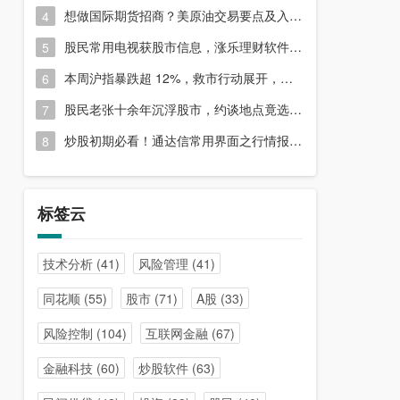
想做国际期货招商？美原油交易要点及入门指南请收好
4
股民常用电视获股市信息，涨乐理财软件或能满足更多需求？
5
本周沪指暴跌超 12%，救市行动展开，周五市场有何措施？
6
股民老张十余年沉浮股市，约谈地点竟选在开户超市门口？
7
炒股初期必看！通达信常用界面之行情报价与分时图介绍
8
标签云
技术分析
(41)
风险管理
(41)
同花顺
(55)
股市
(71)
A股
(33)
风险控制
(104)
互联网金融
(67)
金融科技
(60)
炒股软件
(63)