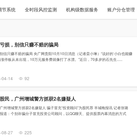
调节系统
全时段风控监测
机构级数据服务
账户分仓管理
亏损，别信只赚不赔的骗局
信只赚不赔的骗局 央广网贵阳10月10日消息（记者栾小琳）“说好的‘小白也能赚
停板从未出现，10万元服务费就像打了水漂。”近日，70多岁的石先生......
-04-14
92
股民，广州增城警方抓获2名嫌疑人
州增城警方抓获2名嫌疑人 骗子冒充“投资顾问”为股民荐 羊城晚报讯 记者张璐
报道：个别诈骗分子冒充投资公司顾问，以QQ聊天、提供股票内幕消息的方式
-08-27
225