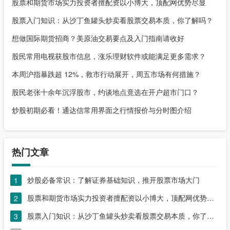
股票和期货市场实力投资者擅配资以小博大，顶配网优势尽显
股票入门知识：从沙丁鱼罐头炒卖看股票交易本质，你了解吗？
想做国际期货招商？美原油交易要点及入门指南请收好
股民常用电视获股市信息，涨乐理财软件或能满足更多需求？
本周沪指暴跌超 12%，救市行动展开，周五市场有何措施？
股民老张十余年沉浮股市，约谈地点竟选在开户超市门口？
炒股初期必看！通达信常用界面之行情报价与分时图介绍
热门文章
炒股必备常识：了解证券基础知识，推开股票市场大门
1
股票和期货市场实力投资者擅配资以小博大，顶配网优势尽显
2
股票入门知识：从沙丁鱼罐头炒卖看股票交易本质，你了解吗？
3