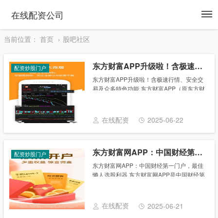
To
在线配资公司
na
当前位置：
首页
股吧社区
东方财富APP升级啦！含极速行情、安全交易及众多特色功能
配资炒股门户
东方财富APP升级啦！含极速行情、安全交
易及众多特色功能 东方财富APP（原东方财
富网APP）又升级啦！我们为您提供极速的
全球行情，安全的全球交易，权威的资讯内
容、互动的交流平台，是投资者的首选。
在线配资
2025-06-22
7*......
东方财富网APP：中国财经第一门户，最佳懒人选股利器
配资炒股门户
东方财富网APP：中国财经第一门户，最佳
懒人选股利器 东方财富网APP是中国财经第
一门户为广大用户推出的最佳懒人选股利
器，在这里你能接收到独家实时主力资金流
向推送，以及实时的消息，堪称口袋里的股
在线配资
2025-06-21
市闹钟......