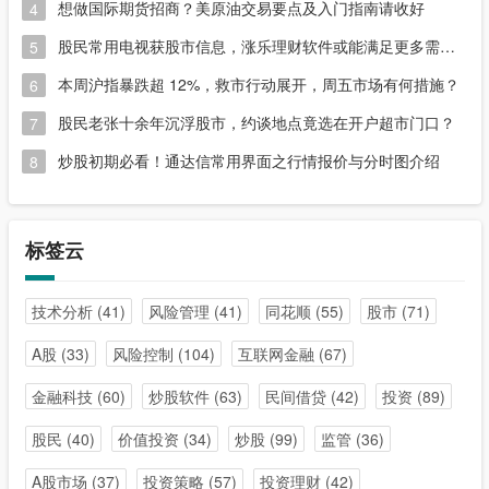
想做国际期货招商？美原油交易要点及入门指南请收好
4
股民常用电视获股市信息，涨乐理财软件或能满足更多需求？
5
本周沪指暴跌超 12%，救市行动展开，周五市场有何措施？
6
股民老张十余年沉浮股市，约谈地点竟选在开户超市门口？
7
炒股初期必看！通达信常用界面之行情报价与分时图介绍
8
标签云
技术分析
(41)
风险管理
(41)
同花顺
(55)
股市
(71)
A股
(33)
风险控制
(104)
互联网金融
(67)
金融科技
(60)
炒股软件
(63)
民间借贷
(42)
投资
(89)
股民
(40)
价值投资
(34)
炒股
(99)
监管
(36)
A股市场
(37)
投资策略
(57)
投资理财
(42)