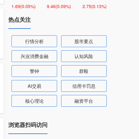
1.69
(0.05%)
9.46
(0.09%)
2.75
(0.13%)
热点关注
行情分析
股市要点
兴业消费金融
认知风险
警钟
群殴
AI交易
信用卡罚息
核心理论
融资平台
浏览器扫码访问