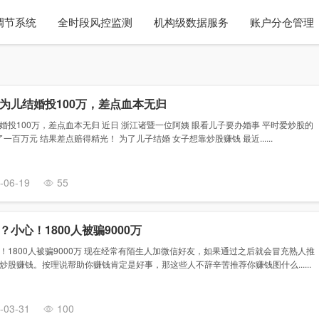
调节系统
全时段风控监测
机构级数据服务
账户分仓管理
为儿结婚投100万，差点血本无归
投100万，差点血本无归 近日 浙江诸暨一位阿姨 眼看儿子要办婚事 平时爱炒股的
一百万元 结果差点赔得精光！ 为了儿子结婚 女子想靠炒股赚钱 最近......
-06-19
55
小心！1800人被骗9000万
1800人被骗9000万 现在经常有陌生人加微信好友，如果通过之后就会冒充熟人推
股赚钱。按理说帮助你赚钱肯定是好事，那这些人不辞辛苦推荐你赚钱图什么......
-03-31
100