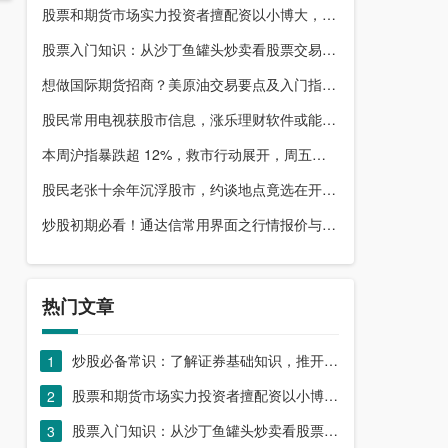
股票和期货市场实力投资者擅配资以小博大，顶配网优势尽显
股票入门知识：从沙丁鱼罐头炒卖看股票交易本质，你了解吗？
想做国际期货招商？美原油交易要点及入门指南请收好
股民常用电视获股市信息，涨乐理财软件或能满足更多需求？
本周沪指暴跌超 12%，救市行动展开，周五市场有何措施？
股民老张十余年沉浮股市，约谈地点竟选在开户超市门口？
炒股初期必看！通达信常用界面之行情报价与分时图介绍
热门文章
炒股必备常识：了解证券基础知识，推开股票市场大门
1
股票和期货市场实力投资者擅配资以小博大，顶配网优势尽显
2
股票入门知识：从沙丁鱼罐头炒卖看股票交易本质，你了解吗？
3