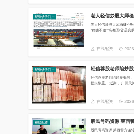
老人轻信炒股大师稳
配资炒股门户
老人轻信炒股大师稳赚不赔，
“稳赚不赔”“高额回报”是真
在线配资
2026
轻信荐股老师陷炒股
配资炒股门户
轻信荐股老师陷炒股骗局，广
损失惨重。 近期， 广州天河
在线配资
2026
股民号码资源 莱西警
在线配资
股民号码资源 莱西警方辗转