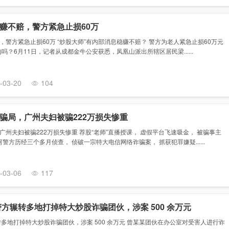
赚不赔，警方紧急止损60万
警方紧急止损60万 “炒股大师”有内部消息稳赚不赔？ 警方为老人紧急止损60万元
的吗？6月11日，记者从成都金牛公安获悉，凤凰山派出所辖区居民梁......
-03-20
104
骗局，广州夫妇被骗222万损失惨重
州夫妇被骗222万损失惨重 荐股“老师”直播授课， 虚假平台飞速吸金， 被骗事主
警方历经三个多月侦查， 侦破一宗特大电信网络诈骗案， 抓获犯罪嫌疑......
-03-06
117
方辗转多地打掉特大炒股诈骗团伙，涉案 500 余万元
多地打掉特大炒股诈骗团伙，涉案 500 余万元 曾某某团伙在办公室对受害人进行诈