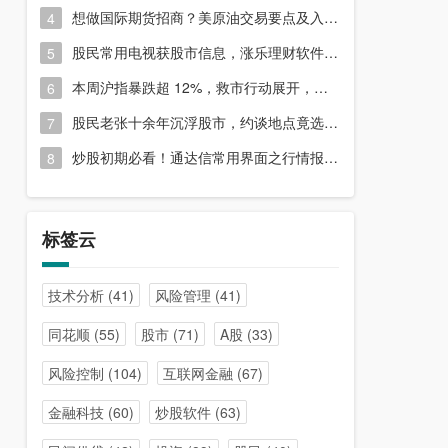
想做国际期货招商？美原油交易要点及入门指南请收好
4
股民常用电视获股市信息，涨乐理财软件或能满足更多需求？
5
本周沪指暴跌超 12%，救市行动展开，周五市场有何措施？
6
股民老张十余年沉浮股市，约谈地点竟选在开户超市门口？
7
炒股初期必看！通达信常用界面之行情报价与分时图介绍
8
标签云
技术分析
(41)
风险管理
(41)
同花顺
(55)
股市
(71)
A股
(33)
风险控制
(104)
互联网金融
(67)
金融科技
(60)
炒股软件
(63)