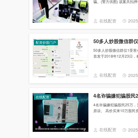
骗。(警方供图) 该案共扣押作
在线配资
2025
50多人炒股微信群
配资炒股门户
50多人炒股微信群仅1受害
首发于2018年12月23日，
在线配资
2025
4名诈骗嫌犯骗股民
在线配资
4名诈骗嫌犯骗股民25万
原谅。 高价买来10万股民资
在线配资
2025