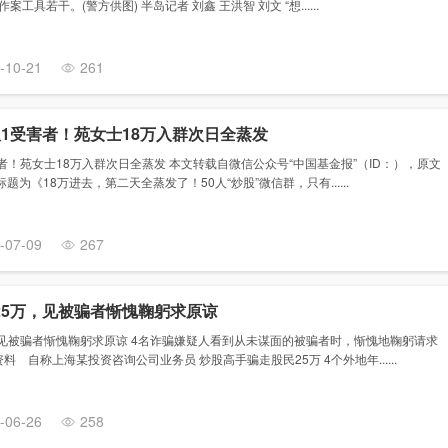
案工具若干。(警方供图) 半岛记者 刘鑫 王洪智 刘文 “想......
-10-21
261
仅1受害者！苑女士18万入群次日全蒸发
者！苑女士18万入群次日全蒸发 本文转载自微信公众号“中国基金报”（ID：），原文
标题为《18万进去，第二天全蒸发了！50人“炒股”微信群，只有......
-07-09
267
25万，见被骗者惭愧鞠躬求原谅
，见被骗者惭愧鞠躬求原谅 4名诈骗嫌疑人看到从未谋面的被骗者时，惭愧地鞠躬请求
料 自称上海某投资咨询公司业务员 炒股高手骗走股民25万 4个外地年......
-06-26
258