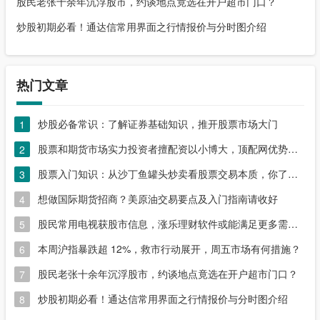
股民老张十余年沉浮股市，约谈地点竟选在开户超市门口？
炒股初期必看！通达信常用界面之行情报价与分时图介绍
热门文章
炒股必备常识：了解证券基础知识，推开股票市场大门
1
股票和期货市场实力投资者擅配资以小博大，顶配网优势尽显
2
股票入门知识：从沙丁鱼罐头炒卖看股票交易本质，你了解吗？
3
想做国际期货招商？美原油交易要点及入门指南请收好
4
股民常用电视获股市信息，涨乐理财软件或能满足更多需求？
5
本周沪指暴跌超 12%，救市行动展开，周五市场有何措施？
6
股民老张十余年沉浮股市，约谈地点竟选在开户超市门口？
7
炒股初期必看！通达信常用界面之行情报价与分时图介绍
8