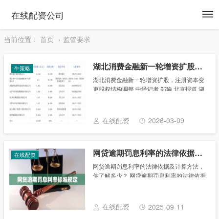
To
在线配资公司
na
当前位置：
首页
监管要求
湖北消费金融新一轮增资扩股，注册资本变更股权结构调整
牛策略
湖北消费金融新一轮增资扩股，注册资本变
更股权结构调整 中经记者 郑瑜 北京报道 湖
北消费金融股份有限公司（以下简称“湖北消
费金融”）日前迎来新一轮增资扩股。 国家
金融监督管理总局湖北监管局（以下简称
在线配资
2026-03-09
“......
网贷逾期罚息利率的法律依据及计算方法，你了解多少？
在线配资
网贷逾期罚息利率的法律依据及计算方法，
你了解多少？ 网贷逾期罚息利率的法律依据
网贷逾期罚息利率的规定主要依据合同法、
民间借贷司法解释及相关金融监管部门的指
导意见。法律明确规定，贷款合同中约定的
在线配资
2025-09-11
罚息......