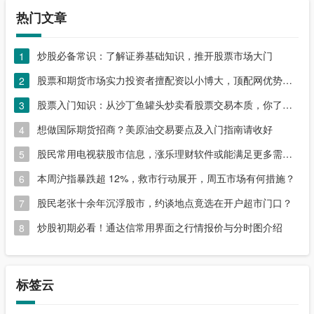
热门文章
炒股必备常识：了解证券基础知识，推开股票市场大门
1
股票和期货市场实力投资者擅配资以小博大，顶配网优势尽显
2
股票入门知识：从沙丁鱼罐头炒卖看股票交易本质，你了解吗？
3
想做国际期货招商？美原油交易要点及入门指南请收好
4
股民常用电视获股市信息，涨乐理财软件或能满足更多需求？
5
本周沪指暴跌超 12%，救市行动展开，周五市场有何措施？
6
股民老张十余年沉浮股市，约谈地点竟选在开户超市门口？
7
炒股初期必看！通达信常用界面之行情报价与分时图介绍
8
标签云