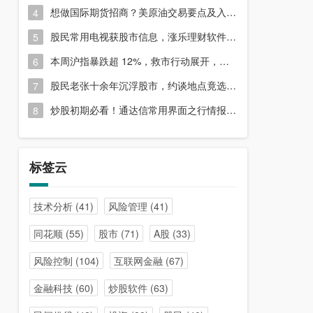
想做国际期货招商？美原油交易要点及入门指南请收好
4
股民常用电视获股市信息，涨乐理财软件或能满足更多需求？
5
本周沪指暴跌超 12%，救市行动展开，周五市场有何措施？
6
股民老张十余年沉浮股市，约谈地点竟选在开户超市门口？
7
炒股初期必看！通达信常用界面之行情报价与分时图介绍
8
标签云
技术分析
(41)
风险管理
(41)
同花顺
(55)
股市
(71)
A股
(33)
风险控制
(104)
互联网金融
(67)
金融科技
(60)
炒股软件
(63)