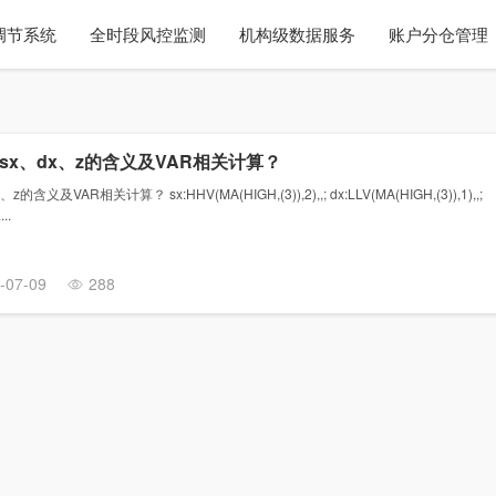
调节系统
全时段风控监测
机构级数据服务
账户分仓管理
x、dx、z的含义及VAR相关计算？
及VAR相关计算？ sx:HHV(MA(HIGH,(3)),2),,; dx:LLV(MA(HIGH,(3)),1),,;
..
-07-09
288