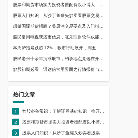
股票和期货市场实力投资者擅配资以小博大，顶配网优势尽显
股票入门知识：从沙丁鱼罐头炒卖看股票交易本质，你了解吗？
想做国际期货招商？美原油交易要点及入门指南请收好
股民常用电视获股市信息，涨乐理财软件或能满足更多需求？
本周沪指暴跌超 12%，救市行动展开，周五市场有何措施？
股民老张十余年沉浮股市，约谈地点竟选在开户超市门口？
炒股初期必看！通达信常用界面之行情报价与分时图介绍
热门文章
炒股必备常识：了解证券基础知识，推开股票市场大门
1
股票和期货市场实力投资者擅配资以小博大，顶配网优势尽显
2
股票入门知识：从沙丁鱼罐头炒卖看股票交易本质，你了解吗？
3