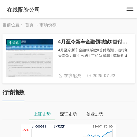
To
在线配资公司
na
当前位置：
首页
市场份额
4月至今新车金融领域掀0首付热潮，银行加大竞争力度？
牛策略
4月至今新车金融领域掀0首付热潮，银行加
大竞争力度？ 作者 | 王柏匀 编辑 | 蒋诗舟 4
月至今，在新政策支持下，新车金融领域掀
起“0首付”热潮，厂商系汽车金融公司、银行
纷纷上线相关金融产品。 各方......
在线配资
2025-07-22
行情指数
上证走势
深证走势
创业走势