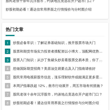
股民老张十余年沉浮股市，约谈地点竟选在开户超市门口？
炒股初期必看！通达信常用界面之行情报价与分时图介绍
热门文章
炒股必备常识：了解证券基础知识，推开股票市场大门
1
股票和期货市场实力投资者擅配资以小博大，顶配网优势尽显
2
股票入门知识：从沙丁鱼罐头炒卖看股票交易本质，你了解吗？
3
想做国际期货招商？美原油交易要点及入门指南请收好
4
股民常用电视获股市信息，涨乐理财软件或能满足更多需求？
5
本周沪指暴跌超 12%，救市行动展开，周五市场有何措施？
6
股民老张十余年沉浮股市，约谈地点竟选在开户超市门口？
7
炒股初期必看！通达信常用界面之行情报价与分时图介绍
8