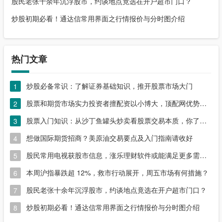
股民老张十余年沉浮股市，约谈地点竟选在开户超市门口？
炒股初期必看！通达信常用界面之行情报价与分时图介绍
热门文章
炒股必备常识：了解证券基础知识，推开股票市场大门
1
股票和期货市场实力投资者擅配资以小博大，顶配网优势尽显
2
股票入门知识：从沙丁鱼罐头炒卖看股票交易本质，你了解吗？
3
想做国际期货招商？美原油交易要点及入门指南请收好
4
股民常用电视获股市信息，涨乐理财软件或能满足更多需求？
5
本周沪指暴跌超 12%，救市行动展开，周五市场有何措施？
6
股民老张十余年沉浮股市，约谈地点竟选在开户超市门口？
7
炒股初期必看！通达信常用界面之行情报价与分时图介绍
8