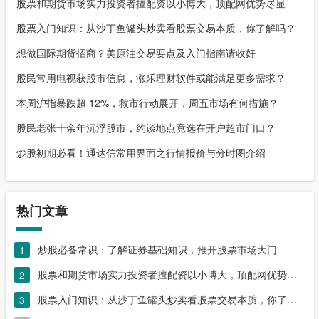
股票和期货市场实力投资者擅配资以小博大，顶配网优势尽显
股票入门知识：从沙丁鱼罐头炒卖看股票交易本质，你了解吗？
想做国际期货招商？美原油交易要点及入门指南请收好
股民常用电视获股市信息，涨乐理财软件或能满足更多需求？
本周沪指暴跌超 12%，救市行动展开，周五市场有何措施？
股民老张十余年沉浮股市，约谈地点竟选在开户超市门口？
炒股初期必看！通达信常用界面之行情报价与分时图介绍
热门文章
炒股必备常识：了解证券基础知识，推开股票市场大门
1
股票和期货市场实力投资者擅配资以小博大，顶配网优势尽显
2
股票入门知识：从沙丁鱼罐头炒卖看股票交易本质，你了解吗？
3