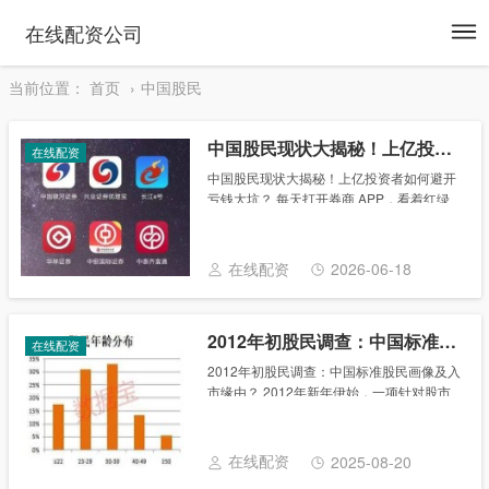
To
在线配资公司
na
当前位置：
首页
中国股民
中国股民现状大揭秘！上亿投资者如何避开亏钱大坑？
在线配资
中国股民现状大揭秘！上亿投资者如何避开
亏钱大坑？ 每天打开券商 APP，看着红绿
跳动的数字，心里跟着七上八下；刷到 ETF
大涨的新闻，忍不住心动又怕踩坑 —— 这
是上亿中国投资者的日常。 截至 2......
在线配资
2026-06-18
2012年初股民调查：中国标准股民画像及入市缘由？
在线配资
2012年初股民调查：中国标准股民画像及入
市缘由？ 2012年新年伊始，一项针对股市
个人投资者的调查，从投资者的身份特点、
投资行为、市场观点等描画了股民“图像”。
基本情况 大致可以这样描述中国“标准......
在线配资
2025-08-20