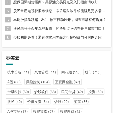
想做国际期货招商？美原油交易要点及入门指南请收好
4
股民常用电视获股市信息，涨乐理财软件或能满足更多需求？
5
本周沪指暴跌超 12%，救市行动展开，周五市场有何措施？
6
股民老张十余年沉浮股市，约谈地点竟选在开户超市门口？
7
炒股初期必看！通达信常用界面之行情报价与分时图介绍
8
标签云
技术分析
(41)
风险管理
(41)
同花顺
(55)
股市
(71)
A股
(33)
风险控制
(104)
互联网金融
(67)
金融科技
(60)
炒股软件
(63)
民间借贷
(42)
投资
(89)
股民
(40)
价值投资
(34)
炒股
(99)
监管
(36)
A股市场
(37)
投资策略
(57)
投资理财
(42)