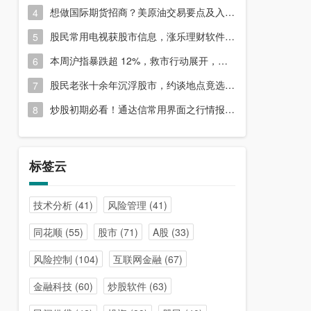
想做国际期货招商？美原油交易要点及入门指南请收好
4
股民常用电视获股市信息，涨乐理财软件或能满足更多需求？
5
本周沪指暴跌超 12%，救市行动展开，周五市场有何措施？
6
股民老张十余年沉浮股市，约谈地点竟选在开户超市门口？
7
炒股初期必看！通达信常用界面之行情报价与分时图介绍
8
标签云
技术分析
(41)
风险管理
(41)
同花顺
(55)
股市
(71)
A股
(33)
风险控制
(104)
互联网金融
(67)
金融科技
(60)
炒股软件
(63)