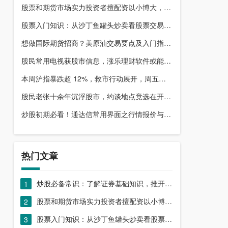
股票和期货市场实力投资者擅配资以小博大，顶配网优势尽显
股票入门知识：从沙丁鱼罐头炒卖看股票交易本质，你了解吗？
想做国际期货招商？美原油交易要点及入门指南请收好
股民常用电视获股市信息，涨乐理财软件或能满足更多需求？
本周沪指暴跌超 12%，救市行动展开，周五市场有何措施？
股民老张十余年沉浮股市，约谈地点竟选在开户超市门口？
炒股初期必看！通达信常用界面之行情报价与分时图介绍
热门文章
炒股必备常识：了解证券基础知识，推开股票市场大门
1
股票和期货市场实力投资者擅配资以小博大，顶配网优势尽显
2
股票入门知识：从沙丁鱼罐头炒卖看股票交易本质，你了解吗？
3