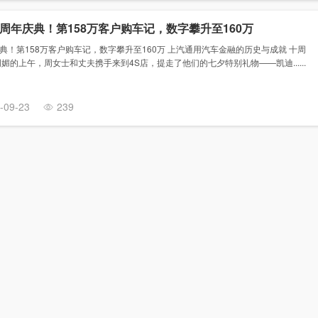
周年庆典！第158万客户购车记，数字攀升至160万
！第158万客户购车记，数字攀升至160万 上汽通用汽车金融的历史与成就 十周
媚的上午，周女士和丈夫携手来到4S店，提走了他们的七夕特别礼物——凯迪......
-09-23
239