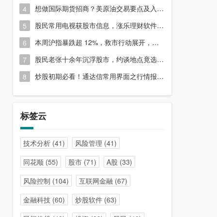
想做国际期货招商？美原油交易要点及入门指南请收好
4
股民常用电视获股市信息，涨乐理财软件或能满足更多需求？
5
本周沪指暴跌超 12%，救市行动展开，周五市场有何措施？
6
股民老张十余年沉浮股市，约谈地点竟选在开户超市门口？
7
炒股初期必看！通达信常用界面之行情报价与分时图介绍
8
标签云
技术分析
(41)
风险管理
(41)
同花顺
(55)
股市
(71)
A股
(33)
风险控制
(104)
互联网金融
(67)
金融科技
(60)
炒股软件
(63)