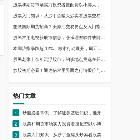
股票和期货市场实力投资者擅配资以小博大，顶配网优势尽显
股票入门知识：从沙丁鱼罐头炒卖看股票交易本质，你了解吗？
想做国际期货招商？美原油交易要点及入门指南请收好
股民常用电视获股市信息，涨乐理财软件或能满足更多需求？
本周沪指暴跌超 12%，救市行动展开，周五市场有何措施？
股民老张十余年沉浮股市，约谈地点竟选在开户超市门口？
炒股初期必看！通达信常用界面之行情报价与分时图介绍
热门文章
炒股必备常识：了解证券基础知识，推开股票市场大门
1
股票和期货市场实力投资者擅配资以小博大，顶配网优势尽显
2
股票入门知识：从沙丁鱼罐头炒卖看股票交易本质，你了解吗？
3