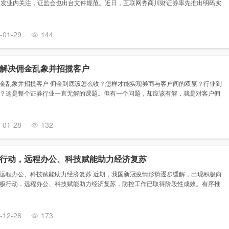
引发业内关注，证监会也出台文件规范。近日，互联网券商川财证券率先推出明码实
-01-29
144
解决佣金乱象并招揽客户
金乱象并招揽客户 佣金到底该怎么收？怎样才能实现券商与客户间的双赢？行业到
？这是整个证券行业一直无解的课题。但有一个问题，却应该有解，就是对客户佣
-01-28
132
行动，远程办公、科技赋能助力经济复苏
远程办公、科技赋能助力经济复苏 近期，我国新冠疫情形势逐步缓解，出现积极向
极行动，远程办公、科技赋能助力经济复苏，防控工作已取得阶段性成效。有序推
-12-26
173