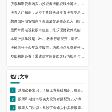
股票和期货市场实力投资者擅配资以小博大，顶配网优势尽显
股票入门知识：从沙丁鱼罐头炒卖看股票交易本质，你了解吗？
想做国际期货招商？美原油交易要点及入门指南请收好
股民常用电视获股市信息，涨乐理财软件或能满足更多需求？
本周沪指暴跌超 12%，救市行动展开，周五市场有何措施？
股民老张十余年沉浮股市，约谈地点竟选在开户超市门口？
炒股初期必看！通达信常用界面之行情报价与分时图介绍
热门文章
炒股必备常识：了解证券基础知识，推开股票市场大门
1
股票和期货市场实力投资者擅配资以小博大，顶配网优势尽显
2
股票入门知识：从沙丁鱼罐头炒卖看股票交易本质，你了解吗？
3