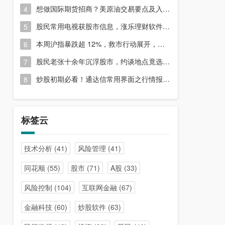
想做国际期货招商？美原油交易要点及入门指南请收好
4
股民常用电视获股市信息，涨乐理财软件或能满足更多需求？
5
本周沪指暴跌超 12%，救市行动展开，周五市场有何措施？
6
股民老张十余年沉浮股市，约谈地点竟选在开户超市门口？
7
炒股初期必看！通达信常用界面之行情报价与分时图介绍
8
标签云
技术分析
(41)
风险管理
(41)
同花顺
(55)
股市
(71)
A股
(33)
风险控制
(104)
互联网金融
(67)
金融科技
(60)
炒股软件
(63)