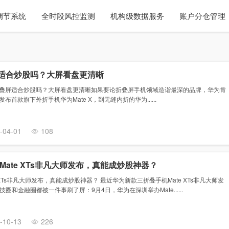
调节系统
全时段风控监测
机构级数据服务
账户分仓管理
叠屏适合炒股吗？大屏看盘更清晰
X3折叠屏适合炒股吗？大屏看盘更清晰如果要论折叠屏手机领域造诣最深的品牌，华为肯
布首款旗下外折手机华为Mate X，到无缝内折的华为......
-04-01
108
ate XTs非凡大师发布，真能成炒股神器？
XTs非凡大师发布，真能成炒股神器？ 最近华为新款三折叠手机Mate XTs非凡大师发
和金融圈都被一件事刷了屏：9月4日，华为在深圳举办Mate......
-10-13
226