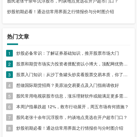
股民老张十余年沉浮股市，约谈地点竟选在开户超市门口？
炒股初期必看！通达信常用界面之行情报价与分时图介绍
热门文章
炒股必备常识：了解证券基础知识，推开股票市场大门
1
股票和期货市场实力投资者擅配资以小博大，顶配网优势尽显
2
股票入门知识：从沙丁鱼罐头炒卖看股票交易本质，你了解吗？
3
想做国际期货招商？美原油交易要点及入门指南请收好
4
股民常用电视获股市信息，涨乐理财软件或能满足更多需求？
5
本周沪指暴跌超 12%，救市行动展开，周五市场有何措施？
6
股民老张十余年沉浮股市，约谈地点竟选在开户超市门口？
7
炒股初期必看！通达信常用界面之行情报价与分时图介绍
8