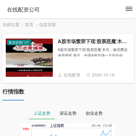
To
在线配资公司
na
当前位置：
首页
信息窃取
A股市场繁荣下现‘股票恶魔’木马，偷话费还迷惑股民
配资炒股门户
A股市场繁荣下现‘股票恶魔’木马，偷话费还
迷惑股民 最近，中国A股市场一片欣欣向
荣，摩拳擦掌跃跃欲试的不仅是股民，还有
手机病毒。360手机安全中心监测发现，一
款名为“股票恶魔”的手机木马近期集中爆
在线配资
2025-10-18
发，......
行情指数
上证走势
深证走势
创业走势