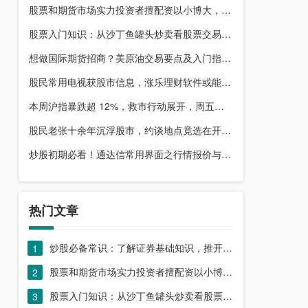
股票和期货市场实力投资者擅配资以小博大，顶配网优势尽显
股票入门知识：从沙丁鱼罐头炒卖看股票交易本质，你了解吗？
想做国际期货招商？美原油交易要点及入门指南请收好
股民常用电视获股市信息，涨乐理财软件或能满足更多需求？
本周沪指暴跌超 12%，救市行动展开，周五市场有何措施？
股民老张十余年沉浮股市，约谈地点竟选在开户超市门口？
炒股初期必看！通达信常用界面之行情报价与分时图介绍
热门文章
炒股必备常识：了解证券基础知识，推开股票市场大门
1
股票和期货市场实力投资者擅配资以小博大，顶配网优势尽显
2
股票入门知识：从沙丁鱼罐头炒卖看股票交易本质，你了解吗？
3