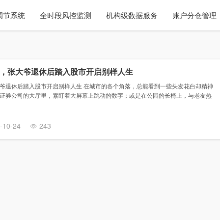
调节系统
全时段风控监测
机构级数据服务
账户分仓管理
，张大爷退休后踏入股市开启别样人生
爷退休后踏入股市开启别样人生 在城市的各个角落，总能看到一些头发花白却精神
证券公司的大厅里，紧盯着大屏幕上跳动的数字；或是在公园的长椅上，与老友热
-10-24
243