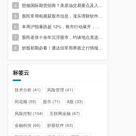
想做国际期货招商？美原油交易要点及入门指南请收好
4
股民常用电视获股市信息，涨乐理财软件或能满足更多需求？
5
本周沪指暴跌超 12%，救市行动展开，周五市场有何措施？
6
股民老张十余年沉浮股市，约谈地点竟选在开户超市门口？
7
炒股初期必看！通达信常用界面之行情报价与分时图介绍
8
标签云
技术分析
(41)
风险管理
(41)
同花顺
(55)
股市
(71)
A股
(33)
风险控制
(104)
互联网金融
(67)
金融科技
(60)
炒股软件
(63)