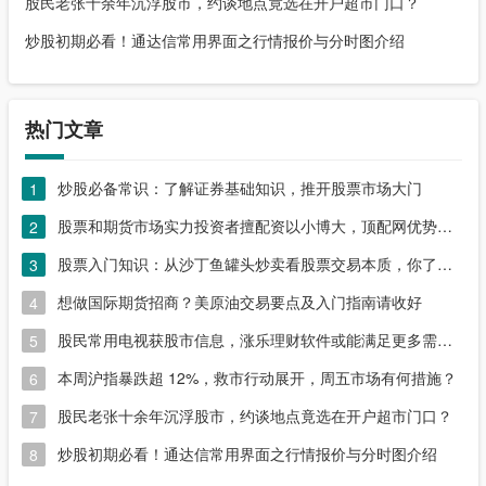
股民老张十余年沉浮股市，约谈地点竟选在开户超市门口？
炒股初期必看！通达信常用界面之行情报价与分时图介绍
热门文章
炒股必备常识：了解证券基础知识，推开股票市场大门
1
股票和期货市场实力投资者擅配资以小博大，顶配网优势尽显
2
股票入门知识：从沙丁鱼罐头炒卖看股票交易本质，你了解吗？
3
想做国际期货招商？美原油交易要点及入门指南请收好
4
股民常用电视获股市信息，涨乐理财软件或能满足更多需求？
5
本周沪指暴跌超 12%，救市行动展开，周五市场有何措施？
6
股民老张十余年沉浮股市，约谈地点竟选在开户超市门口？
7
炒股初期必看！通达信常用界面之行情报价与分时图介绍
8