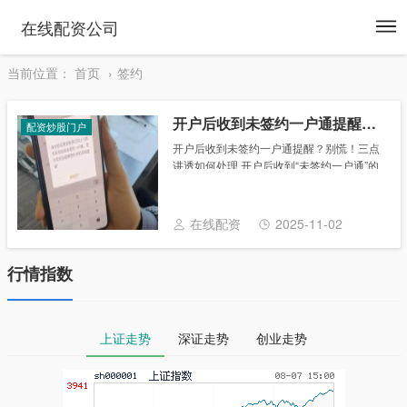
To
在线配资公司
na
当前位置：
首页
签约
开户后收到未签约一户通提醒？别慌！三点讲透如何处理
配资炒股门户
开户后收到未签约一户通提醒？别慌！三点
讲透如何处理 开户后收到“未签约一户通”的
提醒，不少新手直接懵了：这是啥？不签影
响炒股吗？ 其实“一户通”（全称一码通账
户）是管理你所有证券账户的“总管家”，
在线配资
2025-11-02
没......
行情指数
上证走势
深证走势
创业走势