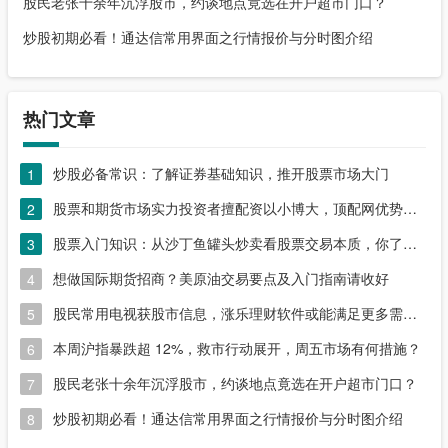
股民老张十余年沉浮股市，约谈地点竟选在开户超市门口？
炒股初期必看！通达信常用界面之行情报价与分时图介绍
热门文章
炒股必备常识：了解证券基础知识，推开股票市场大门
1
股票和期货市场实力投资者擅配资以小博大，顶配网优势尽显
2
股票入门知识：从沙丁鱼罐头炒卖看股票交易本质，你了解吗？
3
想做国际期货招商？美原油交易要点及入门指南请收好
4
股民常用电视获股市信息，涨乐理财软件或能满足更多需求？
5
本周沪指暴跌超 12%，救市行动展开，周五市场有何措施？
6
股民老张十余年沉浮股市，约谈地点竟选在开户超市门口？
7
炒股初期必看！通达信常用界面之行情报价与分时图介绍
8