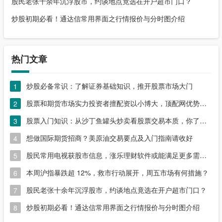
股民老张十余年沉浮股市，约谈地点竟选在开户超市门口？
炒股初期必看！通达信常用界面之行情报价与分时图介绍
热门文章
炒股必备常识：了解证券基础知识，推开股票市场大门
1
股票和期货市场实力投资者擅配资以小博大，顶配网优势尽显
2
股票入门知识：从沙丁鱼罐头炒卖看股票交易本质，你了解吗？
3
想做国际期货招商？美原油交易要点及入门指南请收好
4
股民常用电视获股市信息，涨乐理财软件或能满足更多需求？
5
本周沪指暴跌超 12%，救市行动展开，周五市场有何措施？
6
股民老张十余年沉浮股市，约谈地点竟选在开户超市门口？
7
炒股初期必看！通达信常用界面之行情报价与分时图介绍
8