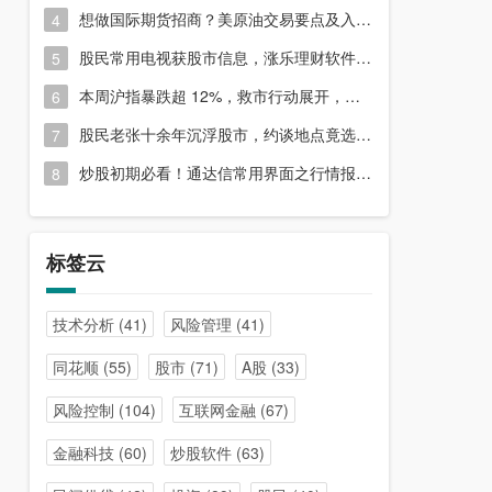
想做国际期货招商？美原油交易要点及入门指南请收好
4
股民常用电视获股市信息，涨乐理财软件或能满足更多需求？
5
本周沪指暴跌超 12%，救市行动展开，周五市场有何措施？
6
股民老张十余年沉浮股市，约谈地点竟选在开户超市门口？
7
炒股初期必看！通达信常用界面之行情报价与分时图介绍
8
标签云
技术分析
(41)
风险管理
(41)
同花顺
(55)
股市
(71)
A股
(33)
风险控制
(104)
互联网金融
(67)
金融科技
(60)
炒股软件
(63)