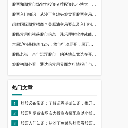
股票和期货市场实力投资者擅配资以小博大，顶配网优势尽显
股票入门知识：从沙丁鱼罐头炒卖看股票交易本质，你了解吗？
想做国际期货招商？美原油交易要点及入门指南请收好
股民常用电视获股市信息，涨乐理财软件或能满足更多需求？
本周沪指暴跌超 12%，救市行动展开，周五市场有何措施？
股民老张十余年沉浮股市，约谈地点竟选在开户超市门口？
炒股初期必看！通达信常用界面之行情报价与分时图介绍
热门文章
炒股必备常识：了解证券基础知识，推开股票市场大门
1
股票和期货市场实力投资者擅配资以小博大，顶配网优势尽显
2
股票入门知识：从沙丁鱼罐头炒卖看股票交易本质，你了解吗？
3