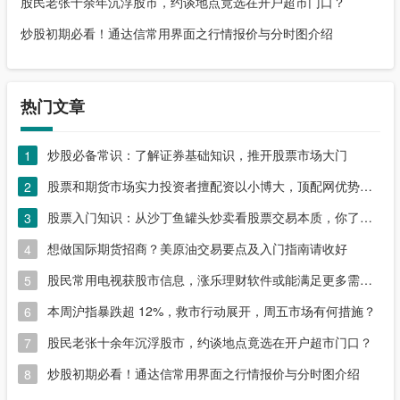
股民老张十余年沉浮股市，约谈地点竟选在开户超市门口？
炒股初期必看！通达信常用界面之行情报价与分时图介绍
热门文章
炒股必备常识：了解证券基础知识，推开股票市场大门
1
股票和期货市场实力投资者擅配资以小博大，顶配网优势尽显
2
股票入门知识：从沙丁鱼罐头炒卖看股票交易本质，你了解吗？
3
想做国际期货招商？美原油交易要点及入门指南请收好
4
股民常用电视获股市信息，涨乐理财软件或能满足更多需求？
5
本周沪指暴跌超 12%，救市行动展开，周五市场有何措施？
6
股民老张十余年沉浮股市，约谈地点竟选在开户超市门口？
7
炒股初期必看！通达信常用界面之行情报价与分时图介绍
8