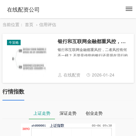
To
在线配资公司
na
当前位置：
首页
信用评估
银行和互联网金融都重风控，二者风控有何不一样？
牛策略
银行和互联网金融都重风控，二者风控有何
不一样？ 不管是传统的银行还是现在流行的
互联网金融，风控永远是其核心。 前言 互
联网金融近几年得到了飞速的发展，它在某
些方面其实是履行了部分银行的特征，给很
在线配资
2026-01-24
多中小......
行情指数
上证走势
深证走势
创业走势