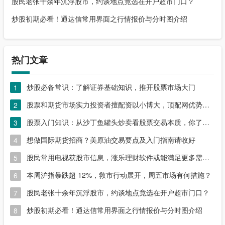
股民老张十余年沉浮股市，约谈地点竟选在开户超市门口？
炒股初期必看！通达信常用界面之行情报价与分时图介绍
热门文章
炒股必备常识：了解证券基础知识，推开股票市场大门
1
股票和期货市场实力投资者擅配资以小博大，顶配网优势尽显
2
股票入门知识：从沙丁鱼罐头炒卖看股票交易本质，你了解吗？
3
想做国际期货招商？美原油交易要点及入门指南请收好
4
股民常用电视获股市信息，涨乐理财软件或能满足更多需求？
5
本周沪指暴跌超 12%，救市行动展开，周五市场有何措施？
6
股民老张十余年沉浮股市，约谈地点竟选在开户超市门口？
7
炒股初期必看！通达信常用界面之行情报价与分时图介绍
8