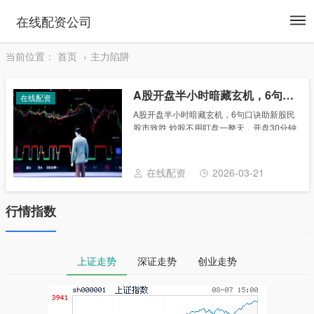
To
在线配资公司
na
当前位置：
首页
主力陷阱
A股开盘半小时暗藏玄机，6句口诀助新股民股市致胜
在线配资
A股开盘半小时暗藏玄机，6句口诀助新股民
股市致胜 炒股不用盯盘一整天，开盘30分钟
就是A股的“情绪晴雨表”。 隔夜消息、主力
试盘、资金博弈全集中在9:30-10:00，这段
时间的走势，基本能敲定全天强......
在线配资
2026-03-21
行情指数
上证走势
深证走势
创业走势