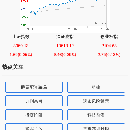
上证指数
深证成指
创业板指
3350.13
10513.12
2104.63
1.69
(0.05%)
9.46
(0.09%)
2.75
(0.13%)
热点关注
股票配资骗局
组建
办刊宗旨
退市风险警示
投资陷阱
科技前沿
犯罪主体
严查违规炒股