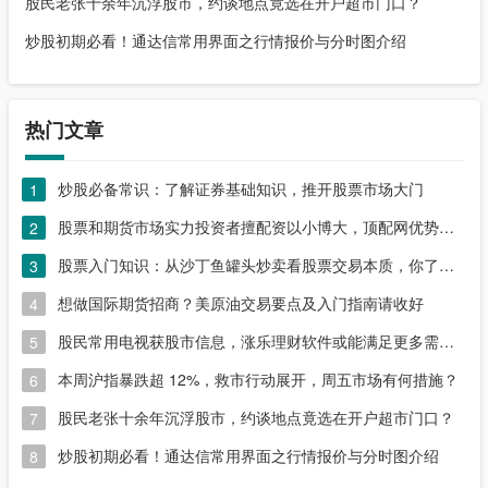
股民老张十余年沉浮股市，约谈地点竟选在开户超市门口？
炒股初期必看！通达信常用界面之行情报价与分时图介绍
热门文章
炒股必备常识：了解证券基础知识，推开股票市场大门
1
股票和期货市场实力投资者擅配资以小博大，顶配网优势尽显
2
股票入门知识：从沙丁鱼罐头炒卖看股票交易本质，你了解吗？
3
想做国际期货招商？美原油交易要点及入门指南请收好
4
股民常用电视获股市信息，涨乐理财软件或能满足更多需求？
5
本周沪指暴跌超 12%，救市行动展开，周五市场有何措施？
6
股民老张十余年沉浮股市，约谈地点竟选在开户超市门口？
7
炒股初期必看！通达信常用界面之行情报价与分时图介绍
8