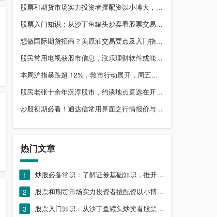
股票和期货市场实力投资者擅配资以小博大，顶配网优势尽显
股票入门知识：从沙丁鱼罐头炒卖看股票交易本质，你了解吗？
想做国际期货招商？美原油交易要点及入门指南请收好
股民常用电视获股市信息，涨乐理财软件或能满足更多需求？
本周沪指暴跌超 12%，救市行动展开，周五市场有何措施？
股民老张十余年沉浮股市，约谈地点竟选在开户超市门口？
炒股初期必看！通达信常用界面之行情报价与分时图介绍
热门文章
炒股必备常识：了解证券基础知识，推开股票市场大门
1
股票和期货市场实力投资者擅配资以小博大，顶配网优势尽显
2
股票入门知识：从沙丁鱼罐头炒卖看股票交易本质，你了解吗？
3