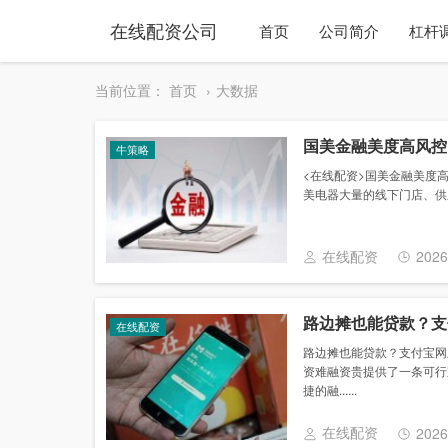
在线配资公司
首页
公司简介
杠杆
当前位置：
首页
大数据
国美金融美度高风控
牛策略
<在线配资>国美金融美度
美电器大量的线下门店、供应
在线配资
2026
路边摊也能贷款？支
在线配资
路边摊也能贷款？支付宝网
资难融资贵提供了一条可行
捷的融......
在线配资
2026