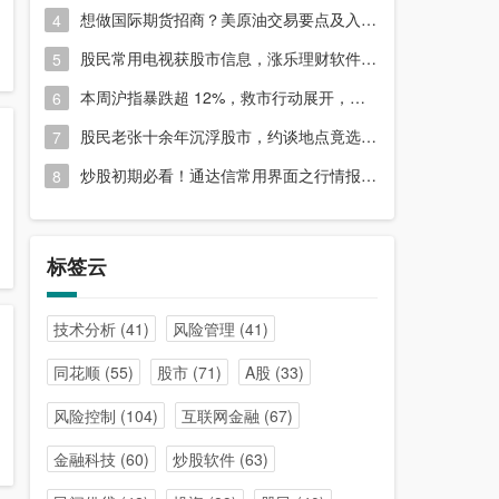
想做国际期货招商？美原油交易要点及入门指南请收好
4
股民常用电视获股市信息，涨乐理财软件或能满足更多需求？
5
本周沪指暴跌超 12%，救市行动展开，周五市场有何措施？
6
股民老张十余年沉浮股市，约谈地点竟选在开户超市门口？
7
炒股初期必看！通达信常用界面之行情报价与分时图介绍
8
标签云
技术分析
(41)
风险管理
(41)
同花顺
(55)
股市
(71)
A股
(33)
风险控制
(104)
互联网金融
(67)
金融科技
(60)
炒股软件
(63)