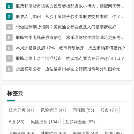
股票和期货市场实力投资者擅配资以小博大，顶配网优势尽显
2
股票入门知识：从沙丁鱼罐头炒卖看股票交易本质，你了解吗？
3
想做国际期货招商？美原油交易要点及入门指南请收好
4
股民常用电视获股市信息，涨乐理财软件或能满足更多需求？
5
本周沪指暴跌超 12%，救市行动展开，周五市场有何措施？
6
股民老张十余年沉浮股市，约谈地点竟选在开户超市门口？
7
炒股初期必看！通达信常用界面之行情报价与分时图介绍
8
标签云
技术分析
(41)
风险管理
(41)
同花顺
(55)
股市
(71)
A股
(33)
风险控制
(104)
互联网金融
(67)
金融科技
(60)
炒股软件
(63)
民间借贷
(42)
投资
(89)