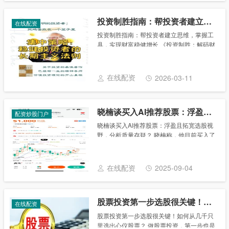
投资制胜指南：帮投资者建立思维，掌握工具，实现财富稳健增长
在线配资
投资制胜指南：帮投资者建立思维，掌握工
具，实现财富稳健增长 《投资制胜：解码财
富增长的智慧与策略》 内容梗概 《投资制
胜：解码财富增长的智慧与策略》是一部深
入浅出的投资入门与进阶指南，旨在帮助
在线配资
2026-03-11
广......
晓楠谈买入AI推荐股票：浮盈且拓宽选股视野，分析质量存疑？
配资炒股门户
晓楠谈买入AI推荐股票：浮盈且拓宽选股视
野，分析质量存疑？ 晓楠称，他目前买入了
AI推荐的两只股票，截至发稿日略有浮盈。
“目前AI工具没有对我的投资风格和操作频率
产生较大影响，但拓宽了我的选股视
在线配资
2025-09-04
野。”......
股票投资第一步选股很关键！如何从几千只里选出心仪股票？
在线配资
股票投资第一步选股很关键！如何从几千只
里选出心仪股票？ 做股票投资，第一步也是