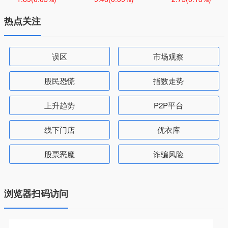
热点关注
误区
市场观察
股民恐慌
指数走势
上升趋势
P2P平台
线下门店
优衣库
股票恶魔
诈骗风险
浏览器扫码访问