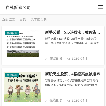
To
在线配资公司
na
当前位置：
首页
技术面分析
新手必看！5步选股法，教你告别韭菜命运选出赚钱股
在线配资
新手必看！5步选股法新手必看！5步选股
法，教你告别韭菜命运选出赚钱股，教你告
别韭菜命运选出赚钱股 $闽发铝业()$ 新手必
看！5步选股法，告别“闭眼买”的韭菜命运！
#作为一名炒股新手，怎样选择股票#......
在线配资
2026-04-11
新股民选股票，4招提高赚钱概率
在线配资
新股民选股票，4招提高赚钱概率 新手炒股
如何选股？掌握4个核心技巧提高赚钱概率
在A股市场中新股民选股票，4招提高赚钱概
率，选股是决定炒股成败的关键环节。数据
显示，2023年全市场超5000只个股中，......
在线配资
2026-04-11