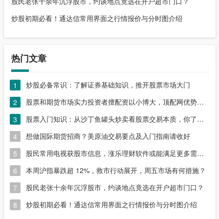
股民老张十余年沉浮股市，约谈地点竟选在开户超市门口？
炒股初期必看！通达信常用界面之行情报价与分时图介绍
热门文章
炒股必备常识：了解证券基础知识，推开股票市场大门
1
股票和期货市场实力投资者擅配资以小博大，顶配网优势尽显
2
股票入门知识：从沙丁鱼罐头炒卖看股票交易本质，你了解吗？
3
想做国际期货招商？美原油交易要点及入门指南请收好
4
股民常用电视获股市信息，涨乐理财软件或能满足更多需求？
5
本周沪指暴跌超 12%，救市行动展开，周五市场有何措施？
6
股民老张十余年沉浮股市，约谈地点竟选在开户超市门口？
7
炒股初期必看！通达信常用界面之行情报价与分时图介绍
8