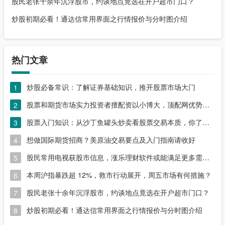
股民老张十余年沉浮股市，约谈地点竟选在开户超市门口？
炒股初期必看！通达信常用界面之行情报价与分时图介绍
热门文章
炒股必备常识：了解证券基础知识，推开股票市场大门
1
股票和期货市场实力投资者擅配资以小博大，顶配网优势尽显
2
股票入门知识：从沙丁鱼罐头炒卖看股票交易本质，你了解吗？
3
想做国际期货招商？美原油交易要点及入门指南请收好
4
股民常用电视获股市信息，涨乐理财软件或能满足更多需求？
5
本周沪指暴跌超 12%，救市行动展开，周五市场有何措施？
6
股民老张十余年沉浮股市，约谈地点竟选在开户超市门口？
7
炒股初期必看！通达信常用界面之行情报价与分时图介绍
8