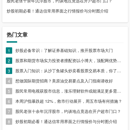
股民老张十余年沉浮股市，约谈地点竟选在开户超市门口？
炒股初期必看！通达信常用界面之行情报价与分时图介绍
热门文章
炒股必备常识：了解证券基础知识，推开股票市场大门
1
股票和期货市场实力投资者擅配资以小博大，顶配网优势尽显
2
股票入门知识：从沙丁鱼罐头炒卖看股票交易本质，你了解吗？
3
想做国际期货招商？美原油交易要点及入门指南请收好
4
股民常用电视获股市信息，涨乐理财软件或能满足更多需求？
5
本周沪指暴跌超 12%，救市行动展开，周五市场有何措施？
6
股民老张十余年沉浮股市，约谈地点竟选在开户超市门口？
7
炒股初期必看！通达信常用界面之行情报价与分时图介绍
8