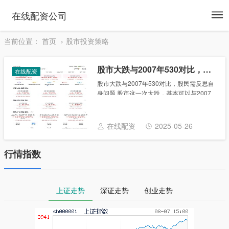
To
在线配资公司
na
当前位置：
首页
股市投资策略
股市大跌与2007年530对比，股民需反思自身问题
在线配资
股市大跌与2007年530对比，股民需反思自
身问题 股市这一次大跌，基本可以与2007
年的530相比，前面的不断震荡只不过是预
演罢了，很多人在528大震荡前跑掉了，后
面震荡拉升中又冲进来了，最终还是被......
在线配资
2025-05-26
行情指数
上证走势
深证走势
创业走势