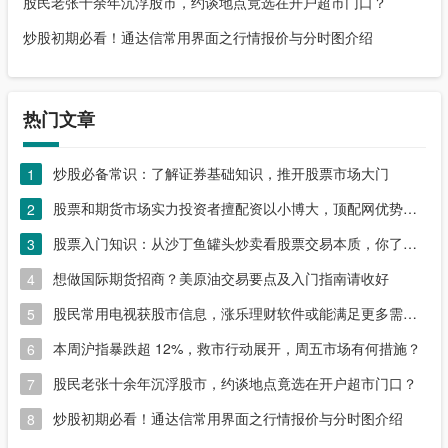
股民老张十余年沉浮股市，约谈地点竟选在开户超市门口？
炒股初期必看！通达信常用界面之行情报价与分时图介绍
热门文章
炒股必备常识：了解证券基础知识，推开股票市场大门
1
股票和期货市场实力投资者擅配资以小博大，顶配网优势尽显
2
股票入门知识：从沙丁鱼罐头炒卖看股票交易本质，你了解吗？
3
想做国际期货招商？美原油交易要点及入门指南请收好
4
股民常用电视获股市信息，涨乐理财软件或能满足更多需求？
5
本周沪指暴跌超 12%，救市行动展开，周五市场有何措施？
6
股民老张十余年沉浮股市，约谈地点竟选在开户超市门口？
7
炒股初期必看！通达信常用界面之行情报价与分时图介绍
8