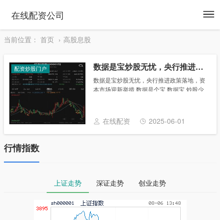
To
在线配资公司
na
当前位置：
首页
高股息股
数据是宝炒股无忧，央行推进政策落地，资本市场迎新举措
配资炒股门户
数据是宝炒股无忧，央行推进政策落地，资
本市场迎新举措 数据是个宝 数据宝 炒股少
烦恼 投资者对高股息红利股的推崇将是A股
常态。 央行全力推进金融 增量政策举措加
快落地 9月25日，中国人民银行货币政
在线配资
2025-06-01
策......
行情指数
上证走势
深证走势
创业走势