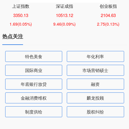
上证指数
深证成指
创业板指
3350.13
10513.12
2104.63
1.69
(0.05%)
9.46
(0.09%)
2.75
(0.13%)
热点关注
特色美食
年化利率
国际商业
市场营销硕士
年底银行放贷
融资
金融消费维权
麟龙投顾
制度供给
股权纠纷