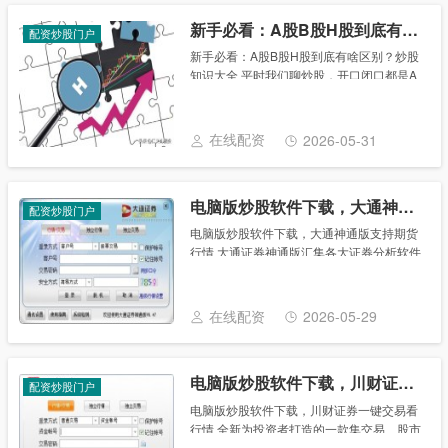
新手必看：A股B股H股到底有啥区别？炒股知识大全
配资炒股门户
新手必看：A股B股H股到底有啥区别？炒股
知识大全 平时我们聊炒股，开口闭口都是A
股，不少新手只知道它代表国内股市，却完
全搞不懂A股、B股、H股的具体划分。其实
三者并不是股票本身质地、品类有区别，核
在线配资
2026-05-31
心差......
电脑版炒股软件下载，大通神通版支持期货行情
配资炒股门户
电脑版炒股软件下载，大通神通版支持期货
行情 大通证券神通版汇集各大证券分析软件
的优点于一身，为用户提供揭示股指期货行
情最新资讯、互联网实时接受行情等功能，
支持、xp、vista、win7平台操作，适用......
在线配资
2026-05-29
电脑版炒股软件下载，川财证券一键交易看行情
配资炒股门户
电脑版炒股软件下载，川财证券一键交易看
行情 全新为投资者打造的一款集交易、股市
行情资讯为一体的炒股软件。界面简洁易上