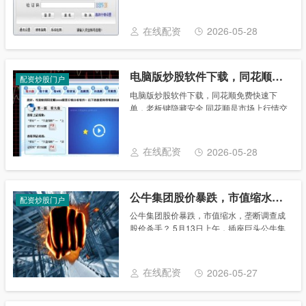
手、稳定高效、资讯信息丰富，为用户提供
一站式服务。这款川财证券网上交易系统，
在线配资
2026-05-28
为你的投......
电脑版炒股软件下载，同花顺免费快速下单，老板键隐藏安全
配资炒股门户
电脑版炒股软件下载，同花顺免费快速下
单，老板键隐藏安全 同花顺是市场上行情交
易最快、数据最全、性能最优、最受股民热
捧的免费股票软件；同花顺是一个提供行情
显示、行情分析和行情交易的股票软件。聚
在线配资
2026-05-28
集了国内众......
公牛集团股价暴跌，市值缩水，垄断调查成股价杀手？
配资炒股门户
公牛集团股价暴跌，市值缩水，垄断调查成
股价杀手？ 5月13日上午，插座巨头公牛集
团股价大幅低开，跌幅一度超8%，市值不
足1050亿元。 股价下跌的背后，是公牛集
团涉嫌与交易相对人达成并实施垄断协议
在线配资
2026-05-27
行......