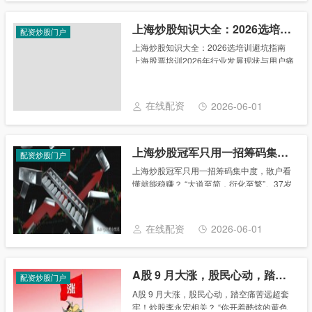
上海炒股知识大全：2026选培训避坑指南
配资炒股门户
上海炒股知识大全：2026选培训避坑指南
上海股票培训2026年行业发展现状与用户痛
点梳理 2026年上海股票投资培训市场随着
居民财富管理需求提升持续扩容，不少想要
参与上海炒股实操培训的投资者却面临
在线配资
2026-06-01
挑......
上海炒股冠军只用一招筹码集中度，散户看懂就能稳赚？
配资炒股门户
上海炒股冠军只用一招筹码集中度，散户看
懂就能稳赚？ “大道至简，衍化至繁”。37岁
的上海炒股大赛冠军在领奖台上一句话，让
台下几百号人安静下来：“我盯了十年盘，最
后发现管用的就一个——‘筹码集中度’，
在线配资
2026-06-01
看......
A股 9 月大涨，股民心动，踏空痛苦远超套牢！炒股李永宏相关？
配资炒股门户
A股 9 月大涨，股民心动，踏空痛苦远超套
牢！炒股李永宏相关？ “你开着酷炫的黄色