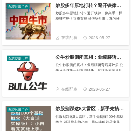
炒股多年原地打转？避开铁律，像高手一样稳赚不赔！豆瓣有招
配资炒股门户
炒股多年原地打转？避开铁律，像高手一样
稳赚不赔！豆瓣有招 炒股这件事，真的难
吗？我见过太多散户，每天追热点、听消
息、盯盘到心累，学了一堆指标战法，最后
账户还是越做越瘦。不是他们不够努力，而
在线配资
2026-05-27
是没有守住最......
公牛炒股倒闭真相：业绩腰斩背后算计多
配资炒股门户
公牛炒股倒闭真相：业绩腰斩背后算计多 公
牛从全球第一到业绩腰斩，这话听着刺耳却
真实，今天把这摊事儿拆开说清楚，别急着
下定论，看完你就知道这中间有多少算计与
自欺自怜。 2021年那会儿，公牛股价冲到
在线配资
2026-05-27
25......
炒股别踩这8大雷区，新手先搞懂100个基础概念
配资炒股门户
炒股别踩这8大雷区，新手先搞懂100个基础
概念 刚进股市的小白，最头疼的就是满屏
“天书”：K线、市盈率、北向资金、T+1……