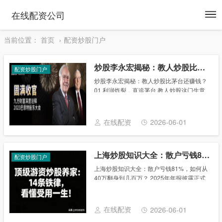
To
在线配资公司
na
当前位置：
首页
配资炒股门户
炒股李永宏揭秘：教人炒股比茅台还赚钱？
配资炒股门户
炒股李永宏揭秘：教人炒股比茅台还赚钱？
01 利润炸裂，直追茅台 教人炒股这门生意
有多赚钱？ 比贵州茅台还赚钱？ 教人炒
股，属于在线教育类的一种，即投资者教
育。投资者对于财富管理知识的渴求，催生
在线配资
2026-06-01
了投资......
上海炒股知识大全：散户亏钱81%，如何从40万翻身到几百万？
配资炒股门户
上海炒股知识大全：散户亏钱81%，如何从
40万翻身到几百万？ 2025年年报披露正式
收官。截至4月30日23时，已有12家公司触
及财务类退市，收到交易所的拟终止上市事
先告知书——ST国华、ST天龙、S......
在线配资
2026-06-01