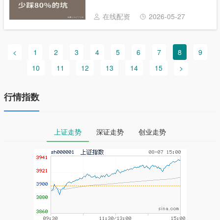
看着别人聊得热火朝天，自己却插不上话，
跟风买又怕踩坑。其实炒股没那么复杂，
在线配资
2026-05-27
先......
<
1
2
3
4
5
6
7
8
9
10
11
12
13
14
15
>
行情指数
上证走势
深证走势
创业走势