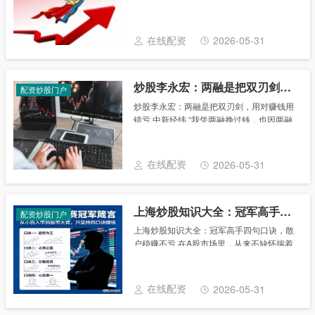
跑车和我住一样的破楼，你一个月到底赚了
多少？” “我上个月赚了7万美元，准确地说
是7.2万美元。” 上述对话发生在《华......
在线配资
2026-05-31
炒股李永宏：两融是把双刃剑，用对赚钱用错亏
配资炒股门户
炒股李永宏：两融是把双刃剑，用对赚钱用
错亏 中新经纬 “我凭两融挣过钱，也因两融
伤过心。”来自湖北武汉的李连海（化名）是
一名有十年融资融券经验的股民，他向中新
经纬表示，如果选对标的，杠杆就是帮助赚
在线配资
2026-05-31
钱的......
上海炒股知识大全：冠军高手四句口诀，散户稳赚不亏
配资炒股门户
上海炒股知识大全：冠军高手四句口诀，散
户稳赚不亏 在A股市场里，从来不缺怀揣着
赚钱梦想的散户，从刚开户的小白，到炒了
十几年的老股民，绝大多数人都在不停找技
巧、追热点、学指标，折腾来折腾去，账户
在线配资
2026-05-31
却始终......