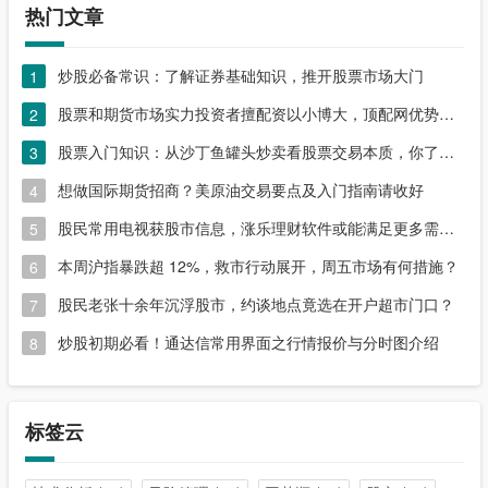
热门文章
炒股必备常识：了解证券基础知识，推开股票市场大门
1
股票和期货市场实力投资者擅配资以小博大，顶配网优势尽显
2
股票入门知识：从沙丁鱼罐头炒卖看股票交易本质，你了解吗？
3
想做国际期货招商？美原油交易要点及入门指南请收好
4
股民常用电视获股市信息，涨乐理财软件或能满足更多需求？
5
本周沪指暴跌超 12%，救市行动展开，周五市场有何措施？
6
股民老张十余年沉浮股市，约谈地点竟选在开户超市门口？
7
炒股初期必看！通达信常用界面之行情报价与分时图介绍
8
标签云