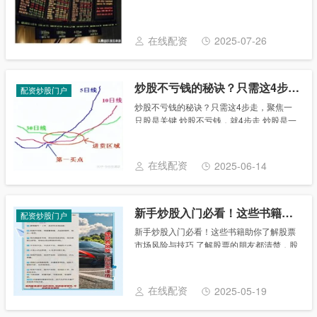
期炒到了300多万，经历一周归零，万念俱
灰消沉了半年。又重返股市，用万元又炒到
千万资产。在这个过程中，我觉得没有比炒
在线配资
2025-07-26
股......
炒股不亏钱的秘诀？只需这4步走，聚焦一只股是关键
配资炒股门户
炒股不亏钱的秘诀？只需这4步走，聚焦一
只股是关键 炒股不亏钱，就4步走 炒股是一
种技术性很强的工作。若想常态化盈利，稳
定盈利必须摸索出一套自己的交易（技术）
模式，并熟练掌握这种技术模式。一个股民
在线配资
2025-06-14
若想在......
新手炒股入门必看！这些书籍助你了解股票市场风险与技巧
配资炒股门户
新手炒股入门必看！这些书籍助你了解股票
市场风险与技巧 了解股票的朋友都清楚，股
票市场的风险是比较大的，新手想要炒股，
可以看什么书?新手炒股入门书籍推荐，新
手炒股，首先要干什么? 新手炒股入门书籍
在线配资
2025-05-19
推荐......