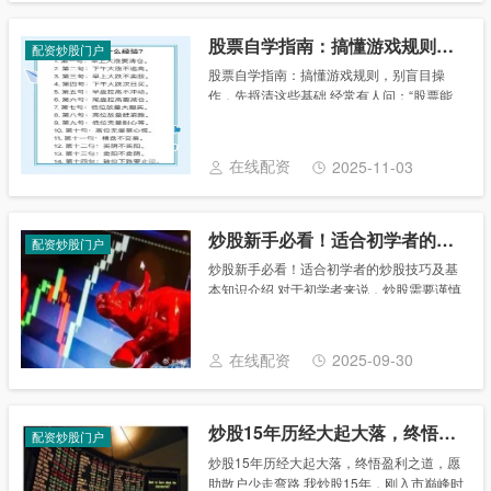
股票自学指南：搞懂游戏规则，别盲目操作，先捋清这些基础
配资炒股门户
股票自学指南：搞懂游戏规则，别盲目操
作，先捋清这些基础 经常有人问：“股票能
不能自己学？” 肯定能，但好多人刚入门就
走偏了——要么抱着一堆技术指标死磕，要
么天天追涨停板学“打板”，结果钱没赚到，
在线配资
2025-11-03
先交了......
炒股新手必看！适合初学者的炒股技巧及基本知识介绍
配资炒股门户
炒股新手必看！适合初学者的炒股技巧及基
本知识介绍 对于初学者来说，炒股需要谨慎
并逐步学习。以下是一些适合初学者的炒股
技巧： **一、学习基本知识** 1. 了解股票市
场 - 学习股票市场的基本概念，包......
在线配资
2025-09-30
炒股15年历经大起大落，终悟盈利之道，愿助散户少走弯路
配资炒股门户
炒股15年历经大起大落，终悟盈利之道，愿
助散户少走弯路 我炒股15年，刚入市巅峰时