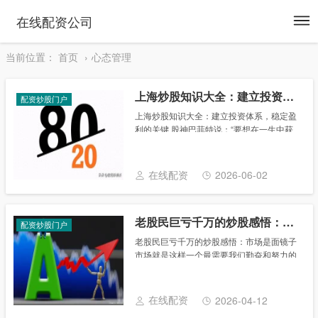
To
在线配资公司
na
当前位置：
首页
心态管理
上海炒股知识大全：建立投资体系，稳定盈利的关键
配资炒股门户
上海炒股知识大全：建立投资体系，稳定盈
利的关键 股神巴菲特说：“要想在一生中获
得投资的成功，并不需要顶级的智商、超凡
的商业头脑或秘密的信息，而是需要一个稳
妥的知识体系作为决策的基础，并且有能力
在线配资
2026-06-02
控制自己......
老股民巨亏千万的炒股感悟：市场是面镜子
配资炒股门户
老股民巨亏千万的炒股感悟：市场是面镜子
市场就是这样一个最需要我们勤奋和努力的
市场，其才智与技巧的获得对于在这个充满
风险的市场上生存和发展问题尤为必要。 没
有一个正常的人会让一个没有接受过适当训
在线配资
2026-04-12
练并获......