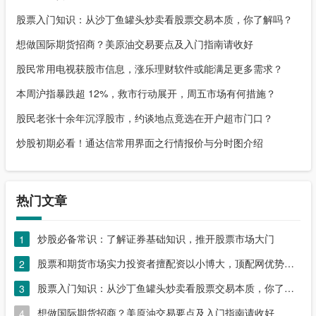
股票入门知识：从沙丁鱼罐头炒卖看股票交易本质，你了解吗？
想做国际期货招商？美原油交易要点及入门指南请收好
股民常用电视获股市信息，涨乐理财软件或能满足更多需求？
本周沪指暴跌超 12%，救市行动展开，周五市场有何措施？
股民老张十余年沉浮股市，约谈地点竟选在开户超市门口？
炒股初期必看！通达信常用界面之行情报价与分时图介绍
热门文章
炒股必备常识：了解证券基础知识，推开股票市场大门
1
股票和期货市场实力投资者擅配资以小博大，顶配网优势尽显
2
股票入门知识：从沙丁鱼罐头炒卖看股票交易本质，你了解吗？
3
想做国际期货招商？美原油交易要点及入门指南请收好
4