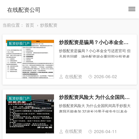
To
在线配资公司
na
当前位置：
首页
炒股配资
炒股配资是骗局？小心本金全亏还惹官司
配资炒股门户
炒股配资是骗局？小心本金全亏还惹官司 但
凡股市回暖，场外配资就会重回部分投资者
的视野，但场外配资业务到目前依然是个黑
洞，其杀伤力常常被人低估，也极易引发刑
事法律风险，特别是《证券法》修改之后，
在线配资
2026-06-02
该行为可......
炒股配资风险大 为什么全国民间高手炒股大赛我不能参加
配资炒股门户
炒股配资风险大 为什么全国民间高手炒股大
赛我不能参加 32岁长沙男子侯先生以本金
170万元，从配资机构4倍配资680万元，总
计850万元全仓买入中国中车。经历连续跌
停的侯先生，亏光本金170万元，被融......
在线配资
2026-04-11