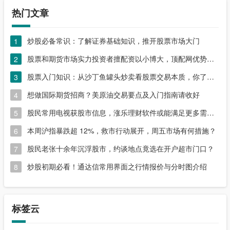
热门文章
炒股必备常识：了解证券基础知识，推开股票市场大门
1
股票和期货市场实力投资者擅配资以小博大，顶配网优势尽显
2
股票入门知识：从沙丁鱼罐头炒卖看股票交易本质，你了解吗？
3
想做国际期货招商？美原油交易要点及入门指南请收好
4
股民常用电视获股市信息，涨乐理财软件或能满足更多需求？
5
本周沪指暴跌超 12%，救市行动展开，周五市场有何措施？
6
股民老张十余年沉浮股市，约谈地点竟选在开户超市门口？
7
炒股初期必看！通达信常用界面之行情报价与分时图介绍
8
标签云