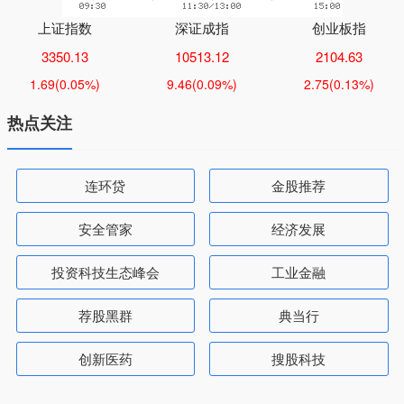
上证指数
深证成指
创业板指
3350.13
10513.12
2104.63
1.69
(0.05%)
9.46
(0.09%)
2.75
(0.13%)
热点关注
连环贷
金股推荐
安全管家
经济发展
投资科技生态峰会
工业金融
荐股黑群
典当行
创新医药
搜股科技