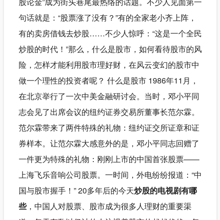
股论金”成为街头巷尾最热络的话题。不少人见面第一
句话就是：“股票涨了没有？”有的全家老小齐上阵，
有的卖房借钱去炒股……不少人惊呼：“这是一个全民
炒股的时代！”那么，什么是股市，如何看待股市的风
险，怎样才能利用股市理好财，在风云变幻的股市中
做一个理性的投资者呢？ 什么是股市 1986年11月，
在北京举行了一次中美金融研讨会。当时，邓小平同
志会见了出席会议的纽约证券交易所董事长范尔霖。
范尔霖带来了两件特殊的礼物：纽约证交所证章和证
券样本。让范尔霖大感意外的是，邓小平同志回赠了
一件更为特殊的礼物：刚刚上市的中国首张股票——
上海飞乐音响公司股票。一时间，外电纷纷报道：“中
国与股市握手！” 20多年后的今天
炒股的电视剧有哪
些
，中国人对股票、股市成为很多人理财的重要渠