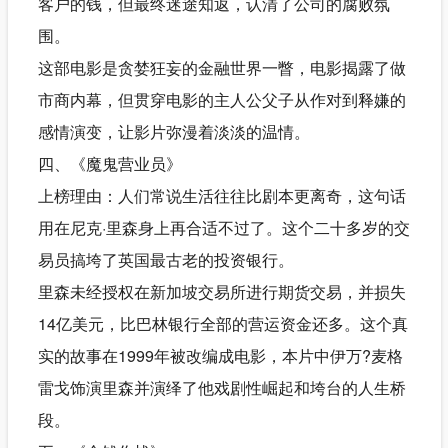
客户的钱，但最终迷途知返，认清了公司的腐败氛
围。
这部电影是贪婪狂妄的金融世界一瞥，电影揭露了做
市商内幕，但贯穿电影的主人公父子从作对到释嫌的
感情演变，让影片弥漫着淡淡的温情。
四、《魔鬼营业员》
上榜理由：人们常说生活往往比剧本更离奇，这句话
用在尼克·里森身上再合适不过了。这个二十多岁的交
易员搞垮了英国最古老的投资银行。
里森未经授权在新加坡交易所进行期货交易，并损失
14亿美元，比巴林银行全部的营运资金还多。这个真
实的故事在1999年被改编成电影，本片中伊万?麦格
雷戈饰演里森并演绎了他戏剧性崛起和垮台的人生桥
段。