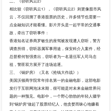
二、《窃听风云2》
相比较《窃听风云1》，《窃听风云2》则更像股市风
云，不仅回溯了香港股票的历史，许多情节也需要一
点金融知识才能看懂。影片开头是一起平常的交通事
故，牵出了窃听事件：
香港知名证券商罗敏生的座驾被发现遭人窃听，警方
调查所得，窃听器属军事用途，保安科介入案件，经
总督察何智强查出，窃听者为一名退伍军人司马念
祖，警匪双方展开了连场追逐。
三、《锅炉房》（又名《抢钱大作战》）
美国沃顿商学院常年排名第一的金融电影，这部电影
发行于互联网泡沫末期，很可能是对未来金融世界问
题的一种预见。电影中，一个野心勃勃的年轻人辍学
到“锅炉房”做起了股票经纪人，他贪婪而昧心地赚着