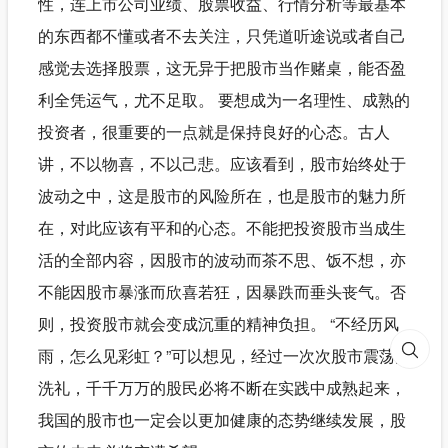
性，连上市公司业绩、股票收益、行情分析等最基本
的东西都不懂或者不去关注，只凭道听途说或者自己
感觉去选择股票，这无异于把股市当作赌桌，能否盈
利全凭运气，尤不足取。 要想成为一名理性、成熟的
投资者，很重要的一点就是保持良好的心态。古人
讲，不以物喜，不以己悲。应该看到，股市始终处于
波动之中，这是股市的风险所在，也是股市的魅力所
在，对此应该有平和的心态。不能把投资股市当成生
活的全部内容，因股市的波动而茶不思、饭不想，亦
不能因股市暴涨而欣喜若狂，因暴跌而垂头丧气。否
则，投资股市就会变成沉重的精神负担。 “不经历风
雨，怎么见彩虹？”可以想见，经过一次次股市震荡的
洗礼，千千万万的股民必将不断在实践中成熟起来，
我国的股市也一定会以更加健康的态势继续发展，股