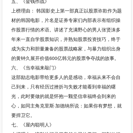
五、《金钱作战》
上榜理由： 韩国影史上第一部真正以股票诈欺作为题
材的韩国电影，片名是证券专家们内部表示有组织操
作股票行情的术语。讲述了充满野心的男人张贤洙多
年来一直自学股票知识，并熟知股票投资技巧，终于
成为实力和胆量兼备的股票战略家，与暴力组织出身
的黄钟久展开价值600亿韩元的股票争夺战的故事。
六、《当幸福来敲门》
这部励志电影带给更多人的是感动，幸福从来不会自
己到来，只有经历过挫折与失败才能看到幸福的曙
光，此时要做的就是怀抱一颗坚信幸福终会到来的
心，如同主角克里斯·加德纳所说：如果你有梦想，就
要捍卫它。
七、《屋内聪明人》