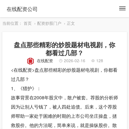
To
在线配资公司
na
当前位置：
首页
配资炒股门户
正文
盘点那些精彩的炒股题材电视剧，你
都看过几部？
在线配资
2026-02-16
128
<在线配资>盘点那些精彩的炒股题材
电视剧
，你都看
过几部？
1、《猎护》：
故事背景在2008年股灾中，散户被套。荐股的分析师
因为让别人亏钱了，被人四处追债。后来，这个荐股
师帮助一家处于困难的时期的上市公司
坐庄
操盘，拯
救股价。他的方法呢，简单来说，就是操纵股价。散