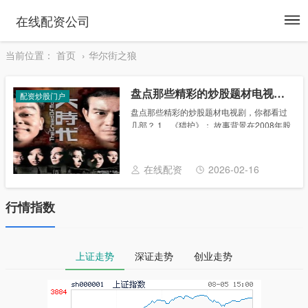
To
在线配资公司
na
当前位置：
首页
华尔街之狼
盘点那些精彩的炒股题材电视剧，你都看过几部？
配资炒股门户
盘点那些精彩的炒股题材电视剧，你都看过
几部？ 1、《猎护》： 故事背景在2008年股
灾中，散户被套。荐股的分析师因为让别人
亏钱了，被人四处追债。后来，这个荐股师
帮助一家处于困难的时期的上市公司坐庄操
在线配资
2026-02-16
盘......
行情指数
上证走势
深证走势
创业走势