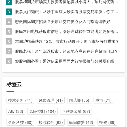
股票和期货市场实力投资者擅配资以小博大，顶配网优势尽显
2
股票入门知识：从沙丁鱼罐头炒卖看股票交易本质，你了解吗？
3
想做国际期货招商？美原油交易要点及入门指南请收好
4
股民常用电视获股市信息，涨乐理财软件或能满足更多需求？
5
本周沪指暴跌超 12%，救市行动展开，周五市场有何措施？
6
股民老张十余年沉浮股市，约谈地点竟选在开户超市门口？
7
炒股初期必看！通达信常用界面之行情报价与分时图介绍
8
标签云
技术分析
(41)
风险管理
(41)
同花顺
(55)
股市
(71)
A股
(33)
风险控制
(104)
互联网金融
(67)
金融科技
(60)
炒股软件
(63)
民间借贷
(42)
投资
(89)