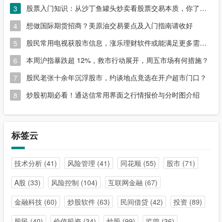
股票入门知识：从沙丁鱼罐头炒卖看股票交易本质，你了解吗？
3
想做国际期货招商？美原油交易要点及入门指南请收好
4
股民常用电视获股市信息，涨乐理财软件或能满足更多需求？
5
本周沪指暴跌超 12%，救市行动展开，周五市场有何措施？
6
股民老张十余年沉浮股市，约谈地点竟选在开户超市门口？
7
炒股初期必看！通达信常用界面之行情报价与分时图介绍
8
标签云
技术分析
(41)
风险管理
(41)
同花顺
(55)
股市
(71)
A股
(33)
风险控制
(104)
互联网金融
(67)
金融科技
(60)
炒股软件
(63)
民间借贷
(42)
投资
(89)
股民
(40)
价值投资
(34)
炒股
(99)
监管
(36)