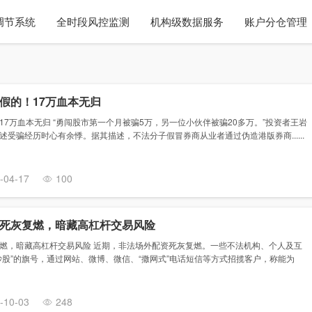
调节系统
全时段风控监测
机构级数据服务
账户分仓管理
假的！17万血本无归
7万血本无归 “勇闯股市第一个月被骗5万，另一位小伙伴被骗20多万。”投资者王岩
受骗经历时心有余悸。据其描述，不法分子假冒券商从业者通过伪造港版券商......
-04-17
100
死灰复燃，暗藏高杠杆交易风险
燃，暗藏高杠杆交易风险 近期，非法场外配资死灰复燃。一些不法机构、个人及互
炒股”的旗号，通过网站、微博、微信、“撒网式”电话短信等方式招揽客户，称能为
-10-03
248