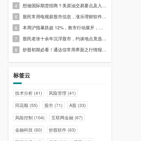
想做国际期货招商？美原油交易要点及入门指南请收好
4
股民常用电视获股市信息，涨乐理财软件或能满足更多需求？
5
本周沪指暴跌超 12%，救市行动展开，周五市场有何措施？
6
股民老张十余年沉浮股市，约谈地点竟选在开户超市门口？
7
炒股初期必看！通达信常用界面之行情报价与分时图介绍
8
标签云
技术分析
(41)
风险管理
(41)
同花顺
(55)
股市
(71)
A股
(33)
风险控制
(104)
互联网金融
(67)
金融科技
(60)
炒股软件
(63)