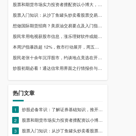
股票和期货市场实力投资者擅配资以小博大，顶配网优势尽显
股票入门知识：从沙丁鱼罐头炒卖看股票交易本质，你了解吗？
想做国际期货招商？美原油交易要点及入门指南请收好
股民常用电视获股市信息，涨乐理财软件或能满足更多需求？
本周沪指暴跌超 12%，救市行动展开，周五市场有何措施？
股民老张十余年沉浮股市，约谈地点竟选在开户超市门口？
炒股初期必看！通达信常用界面之行情报价与分时图介绍
热门文章
炒股必备常识：了解证券基础知识，推开股票市场大门
1
股票和期货市场实力投资者擅配资以小博大，顶配网优势尽显
2
股票入门知识：从沙丁鱼罐头炒卖看股票交易本质，你了解吗？
3