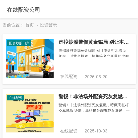
在线配资公司
当前位置：
首页
投资警示
虚拟炒股警惕黄金骗局 别让本金打水漂
配资炒股门户
虚拟炒股警惕黄金骗局 别让本金打水漂 近
年来，以黄金投资、预售等名义开展的虚假
宣传、非法集资等违法违规活动花样翻新、
复杂隐蔽，严重扰乱金融市场秩序，损害人
民群众财产安全。为加强黄金市场风险警示
在线配资
2026-06-20
教育，维......
警惕！非法场外配资死灰复燃，暗藏高杠杆交易风险
在线配资
警惕！非法场外配资死灰复燃，暗藏高杠杆
交易风险 近期，非法场外配资死灰复燃。一
些不法机构、个人及互联网平台打着“我出
钱，你炒股”的旗号，通过网站、微博、微
信、“撒网式”电话短信等方式招揽客户，称
在线配资
2025-10-03
能为投......