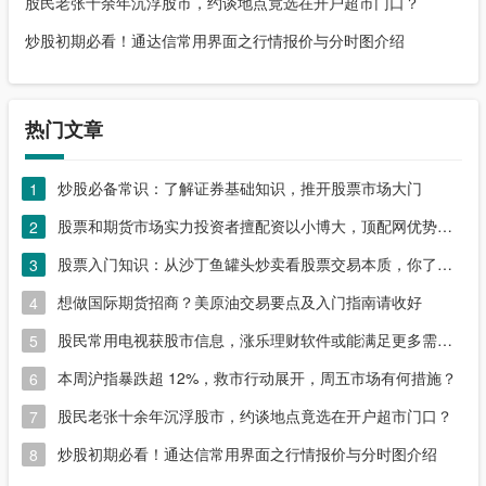
股民老张十余年沉浮股市，约谈地点竟选在开户超市门口？
炒股初期必看！通达信常用界面之行情报价与分时图介绍
热门文章
炒股必备常识：了解证券基础知识，推开股票市场大门
1
股票和期货市场实力投资者擅配资以小博大，顶配网优势尽显
2
股票入门知识：从沙丁鱼罐头炒卖看股票交易本质，你了解吗？
3
想做国际期货招商？美原油交易要点及入门指南请收好
4
股民常用电视获股市信息，涨乐理财软件或能满足更多需求？
5
本周沪指暴跌超 12%，救市行动展开，周五市场有何措施？
6
股民老张十余年沉浮股市，约谈地点竟选在开户超市门口？
7
炒股初期必看！通达信常用界面之行情报价与分时图介绍
8