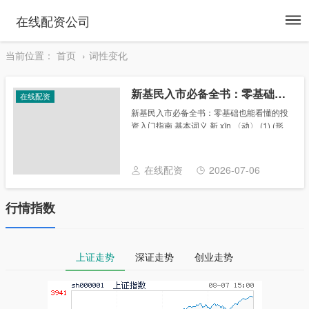
To
在线配资公司
na
当前位置：
首页
词性变化
新基民入市必备全书：零基础也能看懂的投资入门指南
在线配资
新基民入市必备全书：零基础也能看懂的投
资入门指南 基本词义 新 xīn 〈动〉 (1) (形
声。从斤，从木新基民入市必备全书，辛
声。据甲骨文，左边是木，右边是斧子。指
用斧子砍伐木材。本义：用斧子砍伐木......
在线配资
2026-07-06
行情指数
上证走势
深证走势
创业走势