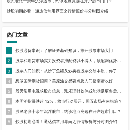
股民老张十余年沉浮股市，约谈地点竟选在开户超市门口？
炒股初期必看！通达信常用界面之行情报价与分时图介绍
热门文章
炒股必备常识：了解证券基础知识，推开股票市场大门
1
股票和期货市场实力投资者擅配资以小博大，顶配网优势尽显
2
股票入门知识：从沙丁鱼罐头炒卖看股票交易本质，你了解吗？
3
想做国际期货招商？美原油交易要点及入门指南请收好
4
股民常用电视获股市信息，涨乐理财软件或能满足更多需求？
5
本周沪指暴跌超 12%，救市行动展开，周五市场有何措施？
6
股民老张十余年沉浮股市，约谈地点竟选在开户超市门口？
7
炒股初期必看！通达信常用界面之行情报价与分时图介绍
8