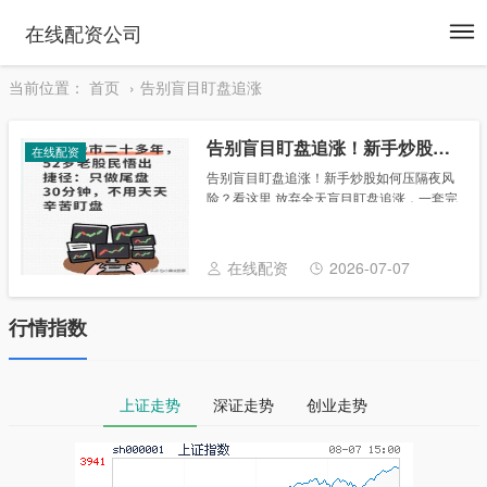
To
在线配资公司
na
当前位置：
首页
告别盲目盯盘追涨
告别盲目盯盘追涨！新手炒股如何压隔夜风险？看这里
在线配资
告别盲目盯盘追涨！新手炒股如何压隔夜风
险？看这里 放弃全天盲目盯盘追涨，一套完
整筛选逻辑，把隔夜风险压缩到最低，新手
也能看懂 温馨提示：股市有风险，入市需谨
慎。本文仅为个人观点，里面的观点只是和
在线配资
2026-07-07
大家交......
行情指数
上证走势
深证走势
创业走势