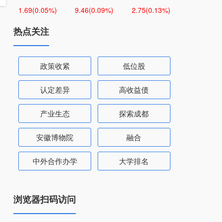
1.69
(0.05%)
9.46
(0.09%)
2.75
(0.13%)
热点关注
政策收紧
低位股
认定差异
高收益债
产业生态
探索成都
安徽博物院
融合
中外合作办学
大学排名
浏览器扫码访问