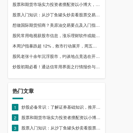
股票和期货市场实力投资者擅配资以小博大，顶配网优势尽显
股票入门知识：从沙丁鱼罐头炒卖看股票交易本质，你了解吗？
想做国际期货招商？美原油交易要点及入门指南请收好
股民常用电视获股市信息，涨乐理财软件或能满足更多需求？
本周沪指暴跌超 12%，救市行动展开，周五市场有何措施？
股民老张十余年沉浮股市，约谈地点竟选在开户超市门口？
炒股初期必看！通达信常用界面之行情报价与分时图介绍
热门文章
炒股必备常识：了解证券基础知识，推开股票市场大门
1
股票和期货市场实力投资者擅配资以小博大，顶配网优势尽显
2
股票入门知识：从沙丁鱼罐头炒卖看股票交易本质，你了解吗？
3