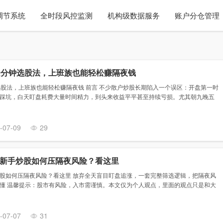
调节系统
全时段风控监测
机构级数据服务
账户分仓管理
0分钟选股法，上班族也能轻松赚隔夜钱
选股法，上班族也能轻松赚隔夜钱 前言 不少散户炒股长期陷入一个误区：开盘第一时
踩坑，白天盯盘耗费大量时间精力，到头来收益平平甚至持续亏损。尤其朝九晚五
-07-09
29
新手炒股如何压隔夜风险？看这里
股如何压隔夜风险？看这里 放弃全天盲目盯盘追涨，一套完整筛选逻辑，把隔夜风
懂 温馨提示：股市有风险，入市需谨慎。本文仅为个人观点，里面的观点只是和大
-07-07
31