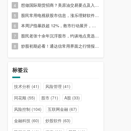
想做国际期货招商？美原油交易要点及入门指南请收好
4
股民常用电视获股市信息，涨乐理财软件或能满足更多需求？
5
本周沪指暴跌超 12%，救市行动展开，周五市场有何措施？
6
股民老张十余年沉浮股市，约谈地点竟选在开户超市门口？
7
炒股初期必看！通达信常用界面之行情报价与分时图介绍
8
标签云
技术分析
(41)
风险管理
(41)
同花顺
(55)
股市
(71)
A股
(33)
风险控制
(104)
互联网金融
(67)
金融科技
(60)
炒股软件
(63)