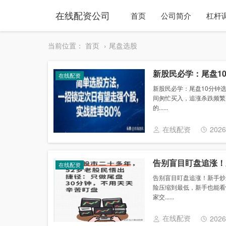
在线配资公司
首页
公司简介
杠杆
当前位置：
首页
尾盘选股
新股民必学：尾盘1
在线配资
新股民必学：尾盘10分钟
间匆忙买入，追涨杀跌频繁
的......
在线配资
2026
告别盲目盯盘追涨！
在线配资
告别盲目盯盘追涨！新手炒
险压缩到最低，新手也能看
家交......
在线配资
2026