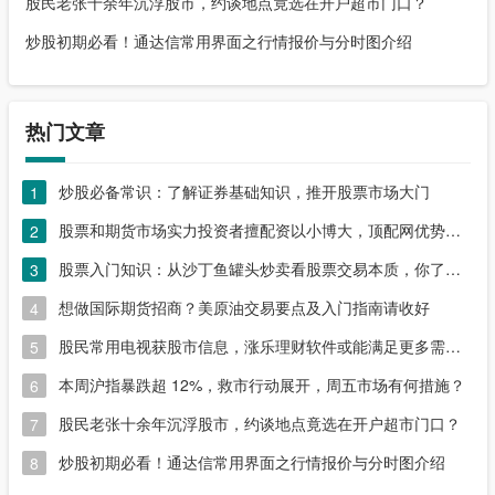
股民老张十余年沉浮股市，约谈地点竟选在开户超市门口？
炒股初期必看！通达信常用界面之行情报价与分时图介绍
热门文章
炒股必备常识：了解证券基础知识，推开股票市场大门
1
股票和期货市场实力投资者擅配资以小博大，顶配网优势尽显
2
股票入门知识：从沙丁鱼罐头炒卖看股票交易本质，你了解吗？
3
想做国际期货招商？美原油交易要点及入门指南请收好
4
股民常用电视获股市信息，涨乐理财软件或能满足更多需求？
5
本周沪指暴跌超 12%，救市行动展开，周五市场有何措施？
6
股民老张十余年沉浮股市，约谈地点竟选在开户超市门口？
7
炒股初期必看！通达信常用界面之行情报价与分时图介绍
8