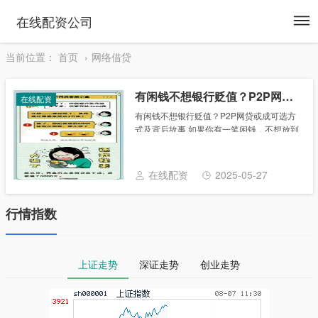
To
在线配资公司
na
当前位置：
首页
网络借贷
有闲钱不想银行贬值？P2P网贷或成可选方式及背后故事
在线配资
有闲钱不想银行贬值？P2P网贷或成可选方
式及背后故事 如果你有一笔闲钱，不想放到
银行忍受贬值之痛，那么P2P网贷是一种可
选的方式。 P2P网贷是指通过网络平台完成
的小额贷款交易。目前国内已有2000余......
在线配资
2025-05-27
行情指数
上证走势
深证走势
创业走势