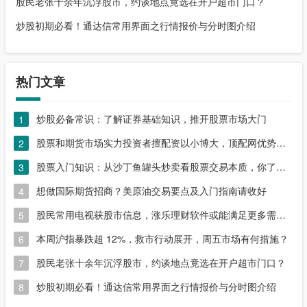
股民老张十余年沉浮股市，约谈地点竟选在开户超市门口？
炒股初期必看！通达信常用界面之行情报价与分时图介绍
热门文章
炒股必备常识：了解证券基础知识，推开股票市场大门
1
股票和期货市场实力投资者擅配资以小博大，顶配网优势尽显
2
股票入门知识：从沙丁鱼罐头炒卖看股票交易本质，你了解吗？
3
想做国际期货招商？美原油交易要点及入门指南请收好
4
股民常用电视获股市信息，涨乐理财软件或能满足更多需求？
5
本周沪指暴跌超 12%，救市行动展开，周五市场有何措施？
6
股民老张十余年沉浮股市，约谈地点竟选在开户超市门口？
7
炒股初期必看！通达信常用界面之行情报价与分时图介绍
8