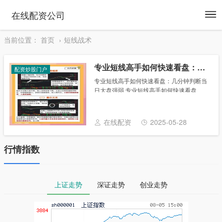
To
在线配资公司
na
当前位置：
首页
短线战术
专业短线高手如何快速看盘：几分钟判断当日大盘强弱
配资炒股门户
专业短线高手如何快速看盘：几分钟判断当
日大盘强弱 专业短线高手如何快速看盘
（1） 一切理论的东西都必须落实到具体的
项目上才能达成最后的成功。 下面将详细地
阐述快速掌握高明的专业技巧的方法。它们
在线配资
2025-05-28
都......
行情指数
上证走势
深证走势
创业走势