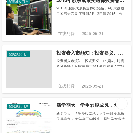
2015年股票成最受追捧投资品，A股震荡股民盈亏大不同
配资炒股门户
2015年股票成最受追捧投资品，A股震荡股
民盈亏大不同 问理财3月13日讯 2015，你
炒股了吗?《CCTV中国经济生活大调查》对
十万受访家庭调查显示，2015年最受中国百
姓追捧的投资品，股票高居榜......
在线配资
2025-05-21
投资者入市须知：投资要义、止损位、时机及风险等全面指南
配资炒股门户
投资者入市须知：投资要义、止损位、时机
及风险等全面指南 序言第1课 投资者入市须
知 投资的第一要义 如何确定止损位 成功投
资需要时间 成功投资需要毅力 止损点为8％
的铁律 股票的风险......
在线配资
2025-05-21
新学期大一学生炒股成风，大学生炒股现象值得肯定？
配资炒股门户
新学期大一学生炒股成风，大学生炒股现象
值得肯定？ 新学期开学以来，投资学专业大
一学生陈玉桦感觉身边朋友们最大变化或许
是“再也不睡懒觉了”。变化背后的秘密就