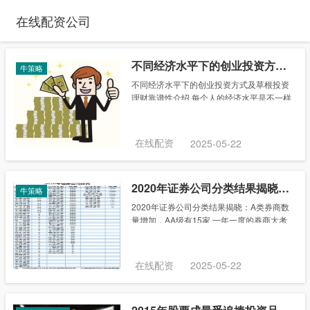
在线配资公司
不同经济水平下的创业投资方式及草根投资理财靠谱性介绍
牛策略
不同经济水平下的创业投资方式及草根投资
理财靠谱性介绍 每个人的经济水平是不一样
的，所以每个人选择的创业投资方式也是不
一样的。现在我们国家和国际金融市场的衔
接非紧密的，选择金融理财也是比较不错的
在线配资
2025-05-22
一个方式......
2020年证券公司分类结果揭晓：A类券商数量增加，AA级有15家
牛策略
2020年证券公司分类结果揭晓：A类券商数
量增加，AA级有15家 一年一度的券商大考
结果出炉！8月26日晚间，根据证监会公布
的“2020年证券公司分类结果”，今年共有A
类券商47家，比去年多9家。其中......
在线配资
2025-05-22